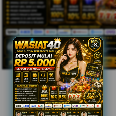
Xootz
Y
Yamatoya
Z
Zaxy
Zoggs
0-9
4Moms
59S