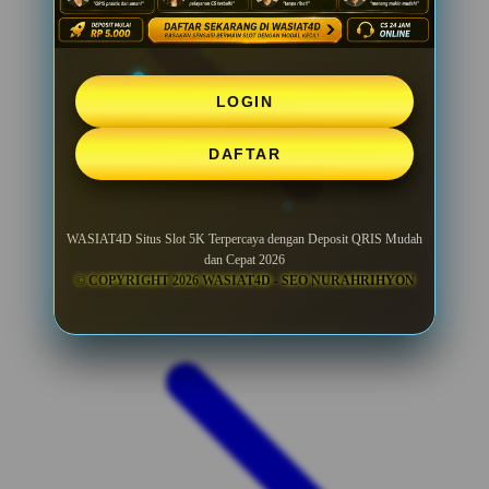
LOGIN
DAFTAR
WASIAT4D Situs Slot 5K Terpercaya dengan Deposit QRIS Mudah
dan Cepat 2026
© COPYRIGHT 2026 WASIAT4D - SEO NURAHRIHYON