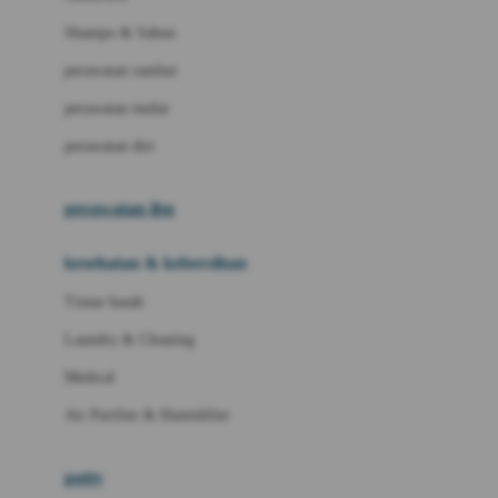
London Taxi
Shampo & Sabun
Love To Dream
perawatan rambut
perawatan mulut
M
perawatan diri
Magformers
Mama's Choice
perawatan ibu
Mamas&Papas
kesehatan & kebersihan
Mamaway
Tissue basah
Maxi Cosi
Laundry & Cleaning
Megabloks
Medical
Micro
Air Purifier & Humidifier
MiDeer
Mimi & Lula
potty
Mini Monkey