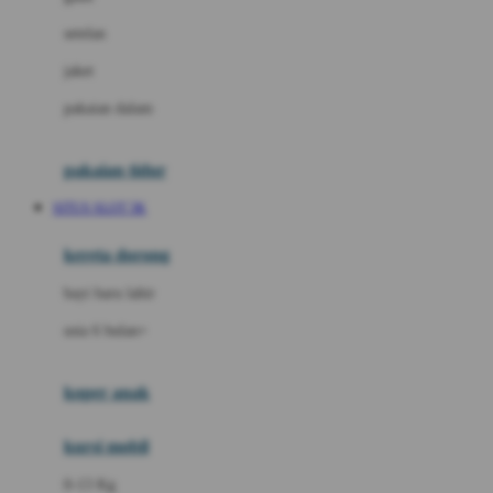
Dae Organics
setelan
Docare
jaket
Doona
pakaian dalam
Down To Earth
Drew
pakaian tidur
Dr. Brown's
SITUS SLOT 5K
E
kereta dorong
ELC
bayi baru lahir
Ergobaby
usia 6 bulan+
Expert Care
koper anak
Ezyroller
kursi mobil
F
0-13 Kg