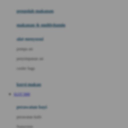
Joie
pengolah makanan
Joolz
Jujube
makanan & multivitamin
K
alat menyusui
Kiddycuts
pompa asi
Kumon
penyimpanan asi
L
cooler bags
Leapfrog
kursi makan
Leclerc
SLOT 5000
Lee Vierra
Lillebaby
perawatan bayi
Little Bird Told Me
perawatan kulit
Little Miss Janis
Sunscreen