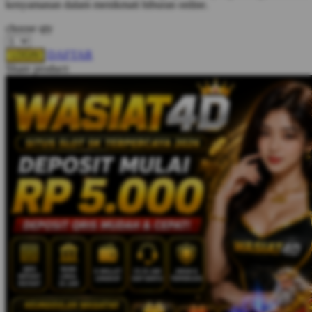
kenyamanan dalam menikmati hiburan online.
Twistshake
choose qty
TY Toys
DAFTAR
LOGIN
Share product:
U
V
Veja
Vitaflow
Vtech
W
Waterland
Wellness
X