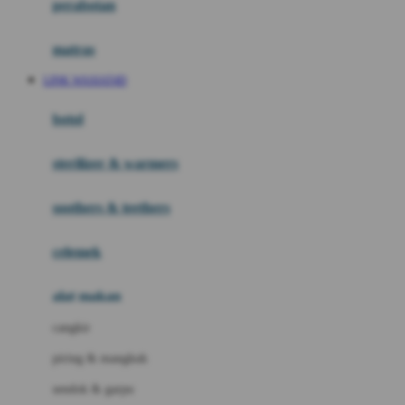
perabotan
Happy Tummy
Hauck
matras
Havaianas
LINK WASIAT4D
Hegen
botol
Hot Wheels
sterilizer & warmers
Hybrid
soothers & teethers
I
Inlacta DHA
celemek
Interlac
alat makan
Ivenet
cangkir
J
piring & mangkuk
Jack N Jill
sendok & garpu