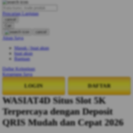
O
Pencarian Lanjutan
Oh Ma Grain
cancel
Okiedog
Cari
cancel
P
Akun Saya
Masuk / buat akun
Peachy
buat akun
Phil & Ted's
Bantuan
Philips Avent
Daftar Keinginan
Keranjang Saya
Pigeon
LOGIN
DAFTAR
Playgro
WASIAT4D Situs Slot 5K
Poled Global
Terpercaya dengan Deposit
Ponycycle
Puma
QRIS Mudah dan Cepat 2026
Pureats