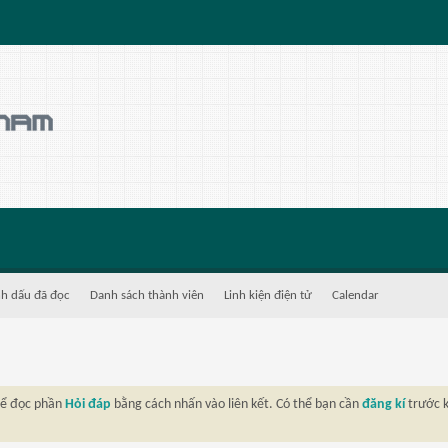
h dấu đã đọc
Danh sách thành viên
Linh kiện điện tử
Calendar
thể đọc phần
Hỏi đáp
bằng cách nhấn vào liên kết. Có thể bạn cần
đăng kí
trước k