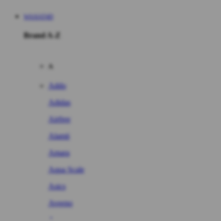
WASIAT4D
Brand A-Z
A
Addo
Adidas
Airfree
Alamii
Amara
Aqua Scale
Asics
Aveeno
Awan