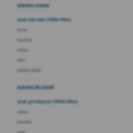
pakaian renang
Bumkins
anak laki-laki (18bln-8thn)
C
atasan
Cetaphil
bawahan
Chicco
setelan
Childlife
jaket
Clevamama
pakaian dalam
Cocolatte
Cottonseeds
pakaian ibu hamil
Cozy N Safe
anak perempuan (18bln-8thn)
Crane
atasan
Cybex
bawahan
D
gaun