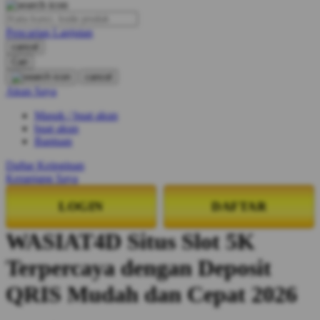
O
Pencarian Lanjutan
Oh Ma Grain
cancel
Okiedog
Cari
cancel
P
Akun Saya
Masuk / buat akun
Peachy
buat akun
Phil & Ted's
Bantuan
Philips Avent
Daftar Keinginan
Keranjang Saya
Pigeon
LOGIN
DAFTAR
Playgro
WASIAT4D Situs Slot 5K
Poled Global
Terpercaya dengan Deposit
Ponycycle
Puma
QRIS Mudah dan Cepat 2026
Pureats