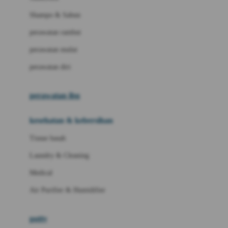
London Taxi
Shampo & Sabun
Love To Dream
perawatan rambut
perawatan mulut
M
perawatan diri
Magformers
Mama's Choice
perawatan ibu
Mamas&Papas
kesehatan & kebersihan
Mamaway
Tissue basah
Maxi Cosi
Laundry & Cleaning
Megabloks
Medical
Micro
Air Purifier & Humidifier
MiDeer
Mimi & Lula
potty
Mini Monkey