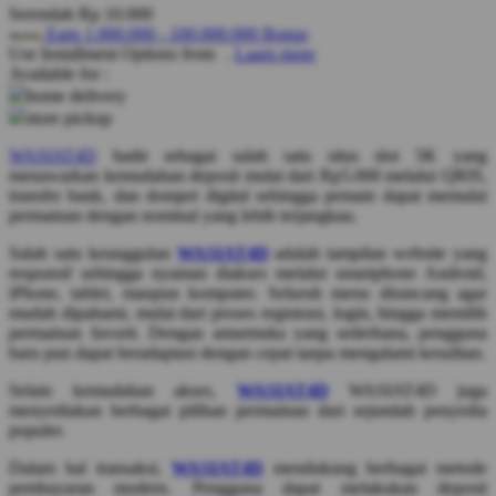
Serendah
Rp 10.000
Q
Earn
1.000.000
-
100.000.000
Bonus
Use Installment Options from
.
Laarn more
Available for :
QV Baby
home delivery
store pickup
R
WASIAT4D
hadir sebagai salah satu situs slot 5K yang
Real Shades
menawarkan kemudahan deposit mulai dari Rp5.000 melalui QRIS,
transfer bank, dan dompet digital sehingga pemain dapat memulai
Red Castle
permainan dengan nominal yang lebih terjangkau.
Ribbon Madness
Salah satu keunggulan
WASIAT4D
adalah tampilan website yang
responsif sehingga nyaman diakses melalui smartphone Android,
S
iPhone, tablet, maupun komputer. Seluruh menu dirancang agar
mudah dipahami, mulai dari proses registrasi, login, hingga memilih
Sebamed
permainan favorit. Dengan antarmuka yang sederhana, pengguna
baru pun dapat beradaptasi dengan cepat tanpa mengalami kesulitan.
Silver Cross
Selain kemudahan akses,
WASIAT4D
WASIAT4D juga
Simply Idea
menyediakan berbagai pilihan permainan dari sejumlah penyedia
populer.
Skip Hop
Dalam hal transaksi,
WASIAT4D
mendukung berbagai metode
Spectra
pembayaran modern. Pengguna dapat melakukan deposit