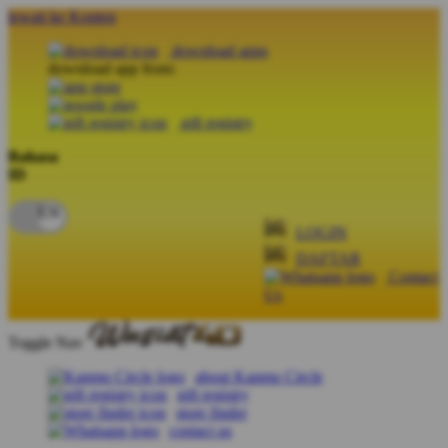
lewati ke Konten
download apps
download app from:
gift registry
Bahasa
ID
LOGIN
DAFTAR
Contact
Us
Toggle Nav
about Kanmo Circle
gift registry
store finder
contact us