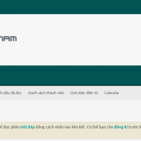
h dấu đã đọc
Danh sách thành viên
Linh kiện điện tử
Calendar
thể đọc phần
Hỏi đáp
bằng cách nhấn vào liên kết. Có thể bạn cần
đăng kí
trước k