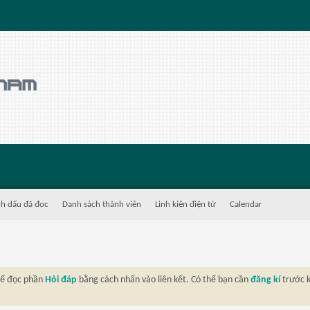
h dấu đã đọc
Danh sách thành viên
Linh kiện điện tử
Calendar
thể đọc phần
Hỏi đáp
bằng cách nhấn vào liên kết. Có thể bạn cần
đăng kí
trước k