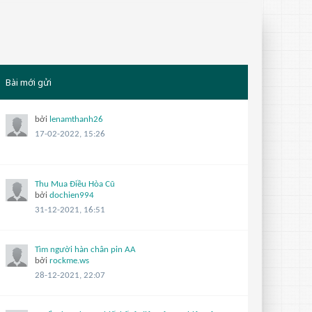
Bài mới gửi
bởi
lenamthanh26
17-02-2022, 15:26
Thu Mua Điều Hòa Cũ
bởi
dochien994
31-12-2021, 16:51
Tìm người hàn chân pin AA
bởi
rockme.ws
28-12-2021, 22:07