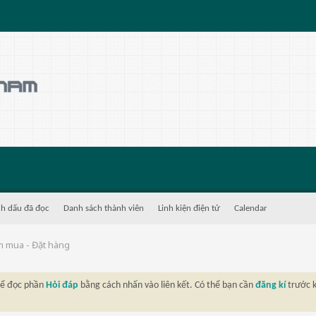
h dấu đã đọc
Danh sách thành viên
Linh kiện điện tử
Calendar
m mua - Đặt hàng
thể đọc phần
Hỏi đáp
bằng cách nhấn vào liên kết. Có thể bạn cần
đăng kí
trước k