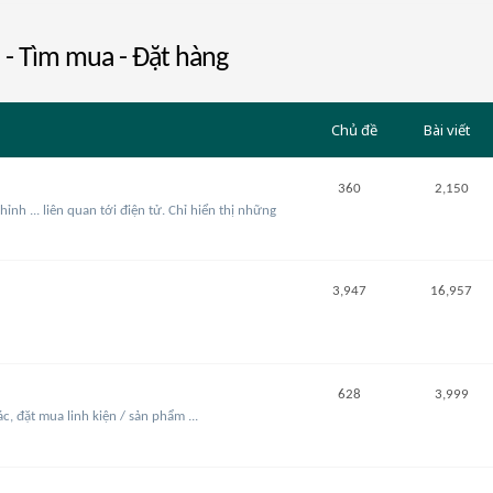
 - Tìm mua - Đặt hàng
Chủ đề
Bài viết
360
2,150
ỉnh ... liên quan tới điện tử. Chỉ hiển thị những
3,947
16,957
628
3,999
ác, đặt mua linh kiện / sản phẩm ...