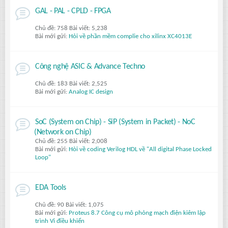
GAL - PAL - CPLD - FPGA
Chủ đề: 758 Bài viết: 5,238
Bài mới gửi:
Hỏi về phần mềm complie cho xilinx XC4013E
Công nghệ ASIC & Advance Techno
Chủ đề: 183 Bài viết: 2,525
Bài mới gửi:
Analog IC design
SoC (System on Chip) - SiP (System in Packet) - NoC
(Network on Chip)
Chủ đề: 255 Bài viết: 2,008
Bài mới gửi:
Hòi về coding Verilog HDL về "All digital Phase Locked
Loop"
EDA Tools
Chủ đề: 90 Bài viết: 1,075
Bài mới gửi:
Proteus 8.7 Công cụ mô phỏng mạch điện kiêm lập
trình Vi điều khiển