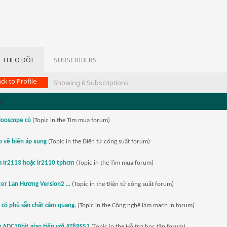
 THEO DÕI
SUBSCRIBERS
ck to Profile
Showing
6
Subscriptions
looscope cũ
(Topic in the
Tìm mua
forum)
p về biến áp xung
(Topic in the
Điện tử công suất
forum)
 ir2113 hoặc ir2110 tphcm
(Topic in the
Tìm mua
forum)
er Lan Hương Version2 ...
(Topic in the
Điện tử công suất
forum)
 có phủ sẵn chất cảm quang.
(Topic in the
Công nghệ làm mạch in
forum)
 ADC10bit giao tiếp với AT89S52
(Topic in the
Hỗ trợ học tập
forum)