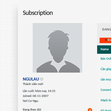
Subscription
ÐANG
Ba
Name
Bán Oci
Cần giú
NGULAU
cần mua
Thành viên mới
Convert
Lần cuối: hôm nay, 14:31
Joined: 06-11-2007
Mạch in
Nơi Cư Ngụ:
Ðang theo dõi
6
Sử dụng