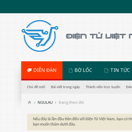
DIỄN ĐÀN
BỜ LỐC
TIN TỨC
Chủ đề mới
Bài viết trong ngày
Thành viên trực tuyến
Đán
NGULAU
Ðang theo dõi
Nếu đây là lần đầu tiên đến với Điện Tử Việt Nam, bạn có 
bạn muốn thăm dưới đây.