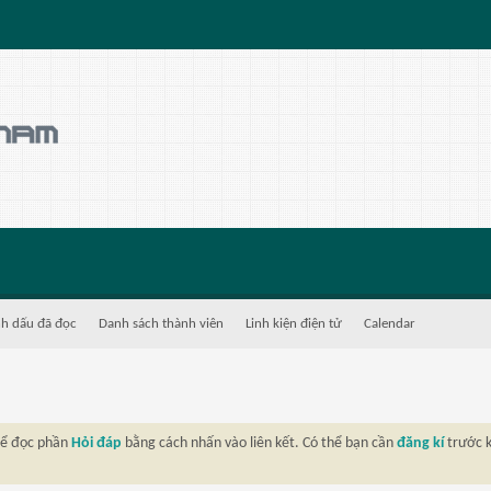
h dấu đã đọc
Danh sách thành viên
Linh kiện điện tử
Calendar
thể đọc phần
Hỏi đáp
bằng cách nhấn vào liên kết. Có thể bạn cần
đăng kí
trước k