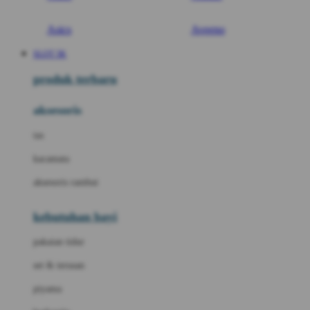
Asics
Aveeno
SLOT 5K
produk terbaru
aksesoris
tas
kacamata
aksesoris rambut
kebutuhan bayi
pakaian tidur
set & terusan
piyama