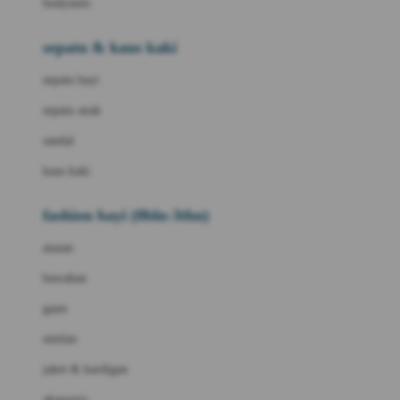
bodysuits
sepatu & kaus kaki
sepatu bayi
sepatu anak
sandal
kaus kaki
fashion bayi (0bln-3thn)
atasan
bawahan
gaun
setelan
jaket & kardigan
aksesoris