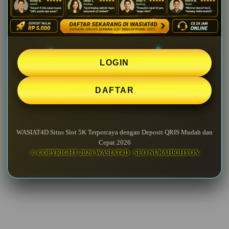
LOGIN
DAFTAR
WASIAT4D Situs Slot 5K Terpercaya dengan Deposit QRIS Mudah dan
Cepat 2026
© COPYRIGHT 2026 WASIAT4D - SEO NURAHRIHYON