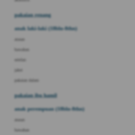
pakaian renang
anak laki-laki (18bln-8thn)
atasan
bawahan
setelan
jaket
pakaian dalam
pakaian ibu hamil
anak perempuan (18bln-8thn)
atasan
bawahan