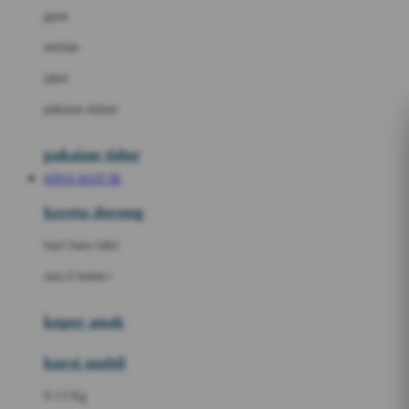
gaun
setelan
jaket
pakaian dalam
pakaian tidur
SITUS SLOT 5K
kereta dorong
bayi baru lahir
usia 6 bulan+
koper anak
kursi mobil
0-13 Kg