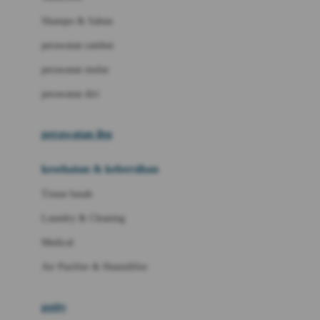
London Taxi
Shampo & Sabun
Love To Dream
perawatan rambut
perawatan mulut
M
perawatan diri
Magformers
Mama's Choice
perawatan ibu
Mamas&Papas
kesehatan & kebersihan
Mamaway
Tissue basah
Maxi Cosi
Laundry & Cleaning
Megabloks
Medical
Micro
Air Purifier & Humidifier
MiDeer
Mimi & Lula
potty
Mini Monkey