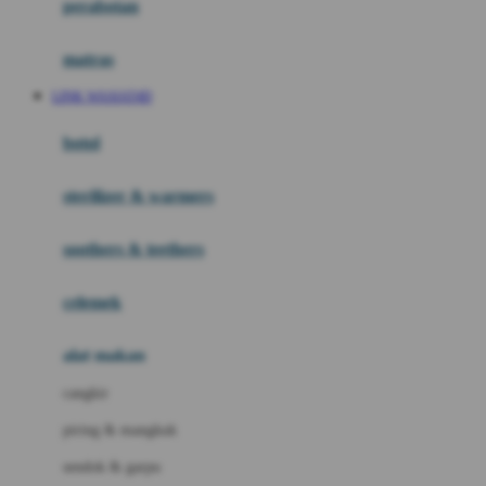
perabotan
Happy Tummy
Hauck
matras
Havaianas
LINK WASIAT4D
Hegen
botol
Hot Wheels
sterilizer & warmers
Hybrid
soothers & teethers
I
Inlacta DHA
celemek
Interlac
alat makan
Ivenet
cangkir
J
piring & mangkuk
Jack N Jill
sendok & garpu