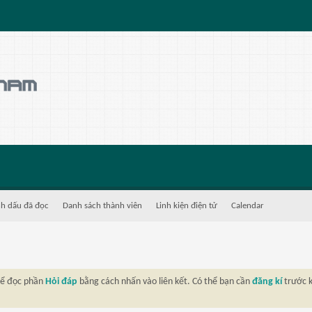
h dấu đã đọc
Danh sách thành viên
Linh kiện điện tử
Calendar
thể đọc phần
Hỏi đáp
bằng cách nhấn vào liên kết. Có thể bạn cần
đăng kí
trước k