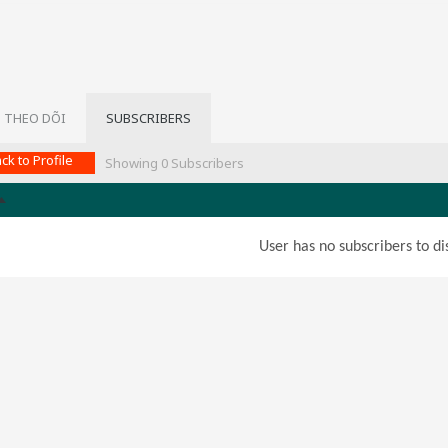
 THEO DÕI
SUBSCRIBERS
ck to Profile
Showing
0
Subscribers
User has no subscribers to dis