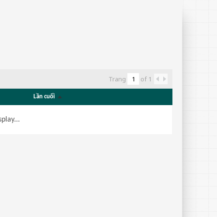
Trang
of
1
Lần cuối
play...