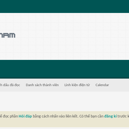
h dấu đã đọc
Danh sách thành viên
Linh kiện điện tử
Calendar
thể đọc phần
Hỏi đáp
bằng cách nhấn vào liên kết. Có thể bạn cần
đăng kí
trước k