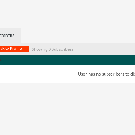
CRIBERS
ck to Profile
Showing
0
Subscribers
User has no subscribers to dis