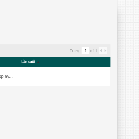
Trang
of
1
Lần cuối
play...