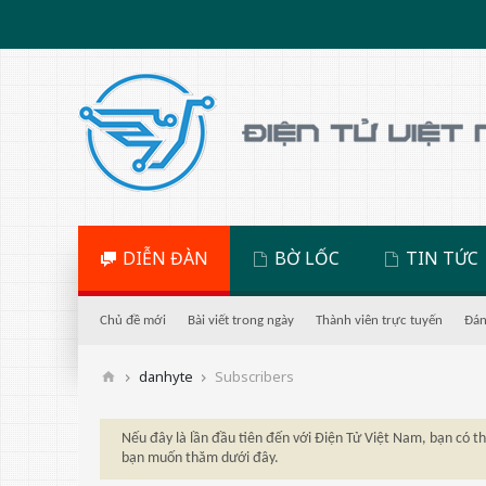
DIỄN ĐÀN
BỜ LỐC
TIN TỨC
Chủ đề mới
Bài viết trong ngày
Thành viên trực tuyến
Đán
danhyte
Subscribers
Nếu đây là lần đầu tiên đến với Điện Tử Việt Nam, bạn có 
bạn muốn thăm dưới đây.