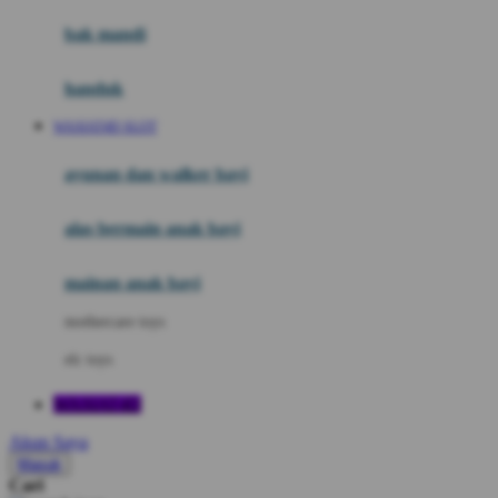
Moby
bak mandi
Momami
handuk
Mothercare
WASIAT4D SLOT
Mustela
ayunan dan walker bayi
My Buddy Tag
My K
alas bermain anak bayi
N
mainan anak bayi
Naif
mothercare toys
Nike
elc toys
Nordic Natural
WASIAT4D
Nuby
Akun Saya
Nuna
Masuk
Cari