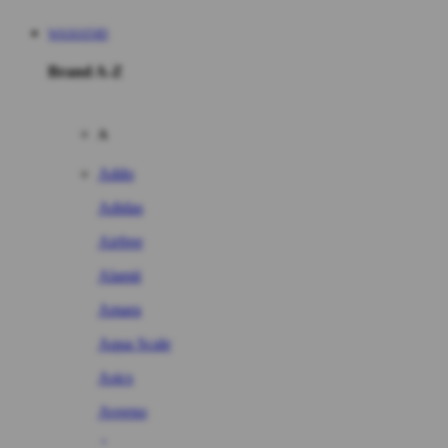
WASIAT4D
Brand A-Z
A
Addo
Adidas
Airfree
Alamii
Amara
Aqua Scale
Asics
Aveeno
Awan