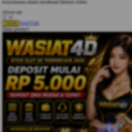
kenyamanan dalam menikmati hiburan online.
Twistshake
choose qty
TY Toys
DAFTAR
LOGIN
Share product:
U
V
Veja
Vitaflow
Vtech
W
Waterland
Wellness
X