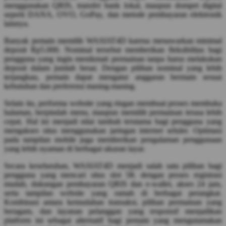
menggunakan QRIS, transfer bank lokal, maupun dompet digital
Squishmallows
seperti DANA, OVO, GoPay, dan metode pembayaran elektronik
lainnya.
Starbooks
Banyak pemain memilih WASIAT4D karena menawarkan minimal
Stick-O
deposit Rp5.000. Nominal tersebut memberikan fleksibilitas bagi
pengguna yang ingin menikmati permainan tanpa harus melakukan
Stokke
deposit dalam jumlah besar. Dengan pilihan nominal yang lebih
terjangkau, pemain dapat mengatur anggaran bermain sesuai
Sudocrem
kebutuhan dan preferensi masing-masing.
Sumimo
Selain itu, performa website yang ringan membuat proses membuka
Sunnylife
halaman, berpindah menu, maupun memilih permainan terasa lebih
cepat. Hal ini menjadi nilai tambah terutama bagi pengguna yang
Sun-Staches
mengakses situs menggunakan jaringan internet seluler. Optimasi
pada tampilan mobile juga memberikan pengalaman penggunaan
Swimava
yang lebih nyaman di berbagai ukuran layar.
Secara keseluruhan, WASIAT4D menjadi salah satu pilihan bagi
T
pengguna yang mencari situs slot 5K dengan proses registrasi
mudah, dukungan pembayaran QRIS dan e-wallet, akses 24 jam,
Tommee Tippee
serta tampilan website yang ramah di berbagai perangkat.
Kombinasi antara kemudahan transaksi, pilihan permainan yang
Trunki
beragam, dan layanan pelanggan yang responsif menjadikan
platform ini sebagai alternatif bagi pemain yang mengutamakan
Tutti Bambini