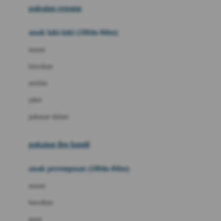
pakaian renang
Bumkins
anak laki-laki (18bln-8thn)
C
atasan
Cetaphil
bawahan
Chicco
setelan
Childlife
jaket
Clevamama
pakaian dalam
Cocolatte
Cottonseeds
pakaian ibu hamil
Cozy N Safe
anak perempuan (18bln-8thn)
Crane
atasan
Cybex
bawahan
D
gaun