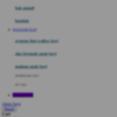
Moby
bak mandi
Momami
handuk
Mothercare
WASIAT4D SLOT
Mustela
ayunan dan walker bayi
My Buddy Tag
My K
alas bermain anak bayi
N
mainan anak bayi
Naif
mothercare toys
Nike
elc toys
Nordic Natural
WASIAT4D
Nuby
Akun Saya
Nuna
Masuk
Cari