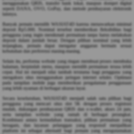
menggunakan QRIS, transfer bank lokal, maupun dompet digital
Squishmallows
seperti DANA, OVO, GoPay, dan metode pembayaran elektronik
lainnya.
Starbooks
Banyak pemain memilih WASIAT4D karena menawarkan minimal
Stick-O
deposit Rp5.000. Nominal tersebut memberikan fleksibilitas bagi
pengguna yang ingin menikmati permainan tanpa harus melakukan
Stokke
deposit dalam jumlah besar. Dengan pilihan nominal yang lebih
terjangkau, pemain dapat mengatur anggaran bermain sesuai
Sudocrem
kebutuhan dan preferensi masing-masing.
Sumimo
Selain itu, performa website yang ringan membuat proses membuka
Sunnylife
halaman, berpindah menu, maupun memilih permainan terasa lebih
cepat. Hal ini menjadi nilai tambah terutama bagi pengguna yang
Sun-Staches
mengakses situs menggunakan jaringan internet seluler. Optimasi
pada tampilan mobile juga memberikan pengalaman penggunaan
Swimava
yang lebih nyaman di berbagai ukuran layar.
Secara keseluruhan, WASIAT4D menjadi salah satu pilihan bagi
T
pengguna yang mencari situs slot 5K dengan proses registrasi
mudah, dukungan pembayaran QRIS dan e-wallet, akses 24 jam,
Tommee Tippee
serta tampilan website yang ramah di berbagai perangkat.
Kombinasi antara kemudahan transaksi, pilihan permainan yang
Trunki
beragam, dan layanan pelanggan yang responsif menjadikan
platform ini sebagai alternatif bagi pemain yang mengutamakan
Tutti Bambini