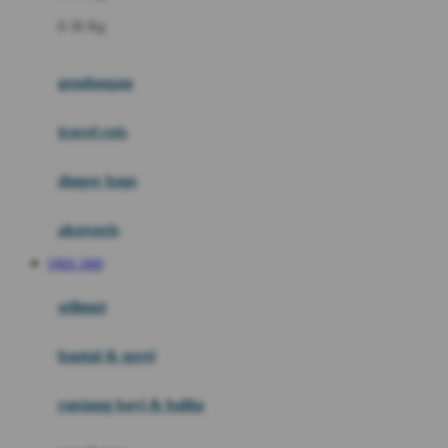
Felt So Sweet
0-36 Kg
Fisher Price
Flipper
gendongan
Friends Of Sally
travel cots
G
diaper bags
Gb
Geko
aksesoris
Graco
QRIS 5000
Gund
selimut
H
bantal & sprei
Habbie
Haenim
ranjang bayi & balita
Happy Horse