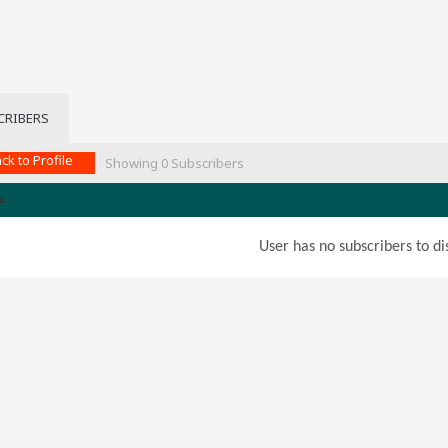
CRIBERS
ck to Profile
Showing
0
Subscribers
User has no subscribers to dis