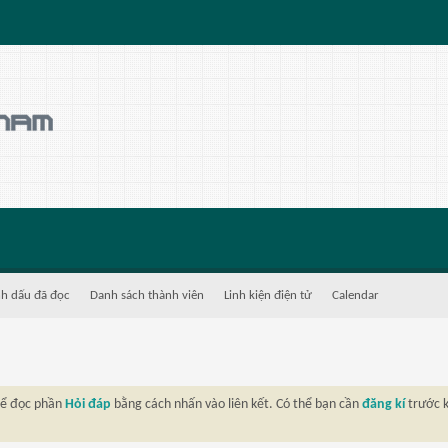
h dấu đã đọc
Danh sách thành viên
Linh kiện điện tử
Calendar
thể đọc phần
Hỏi đáp
bằng cách nhấn vào liên kết. Có thể bạn cần
đăng kí
trước k