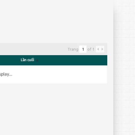
Trang
of
1
Lần cuối
play...