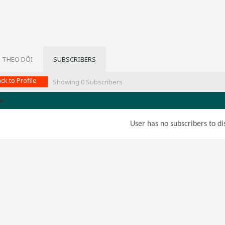
 THEO DÕI
SUBSCRIBERS
ck to Profile
Showing
0
Subscribers
User has no subscribers to dis