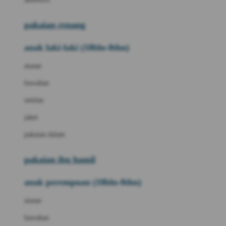
pakaian renang
anak laki-laki (18bln-8thn)
atasan
bawahan
setelan
jaket
pakaian dalam
pakaian ibu hamil
anak perempuan (18bln-8thn)
atasan
bawahan