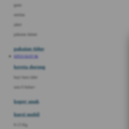
gaun
setelan
jaket
pakaian dalam
pakaian tidur
SITUS SLOT 5K
kereta dorong
bayi baru lahir
usia 6 bulan+
koper anak
kursi mobil
0-13 Kg