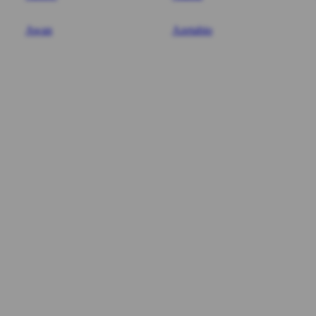
Awan
Azetabio