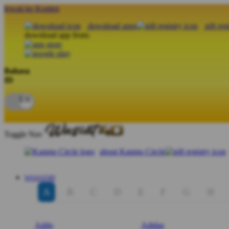
lewati ke Konten
download apps
gift reg
download app from:
Bahasa
ID
Toggle Nav
about Kanmo Circle
WASIAT4D
A
B
C
D
E
F
G
H
Addo
Adidas