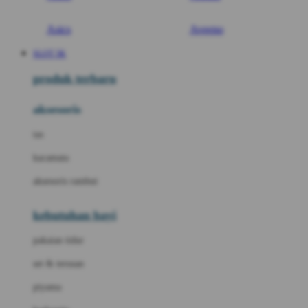
Asics
Aveeno
SLOT 5K
produk terbaru
aksesoris
tas
kacamata
aksesoris rambut
kebutuhan bayi
pakaian tidur
set & terusan
piyama