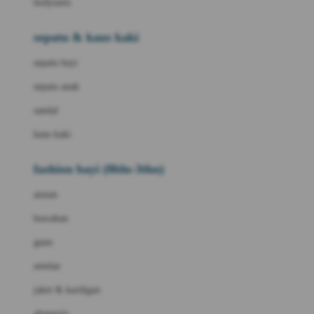
bodysuits
sepatu & kaus kaki
sepatu bayi
sepatu anak
sandal
kaus kaki
fashion bayi (0bln-3thn)
atasan
bawahan
gaun
setelan
jaket & kardigan
aksesoris