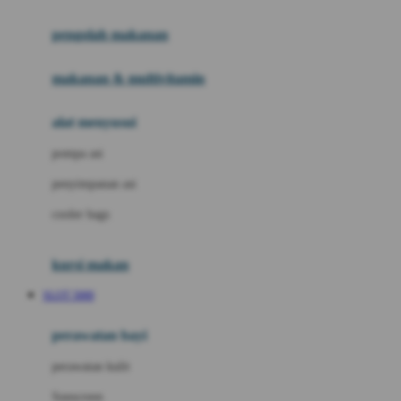
Joie
pengolah makanan
Joolz
Jujube
makanan & multivitamin
K
alat menyusui
Kiddycuts
pompa asi
Kumon
penyimpanan asi
L
cooler bags
Leapfrog
kursi makan
Leclerc
SLOT 5000
Lee Vierra
Lillebaby
perawatan bayi
Little Bird Told Me
perawatan kulit
Little Miss Janis
Sunscreen