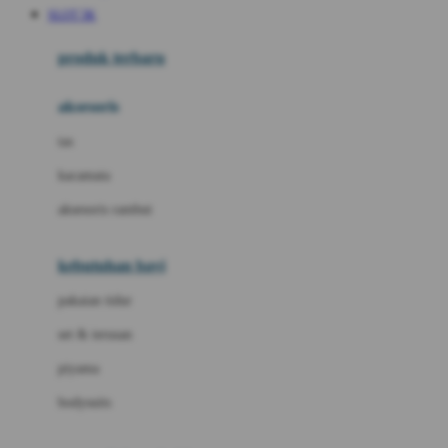
SLOT 5K
Azetabio
produk terbaru
B
aksesoris
Baabaasheepz
tas
Babiators
kacamata
Baby Dove
aksesoris rambut
Baby Jogger
Baby Rovega
kebutuhan bayi
Babybee
pakaian tidur
Banana Boat
set & terusan
Banz
piyama
Barbie
bodysuits
Beaba