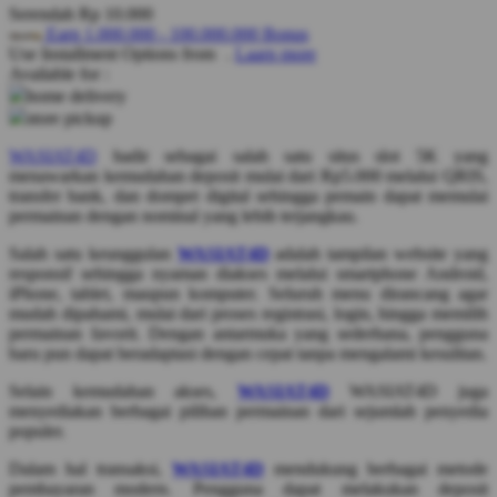
Serendah
Rp 10.000
Q
Earn
1.000.000
-
100.000.000
Bonus
Use Installment Options from
.
Laarn more
Available for :
QV Baby
home delivery
store pickup
R
WASIAT4D
hadir sebagai salah satu situs slot 5K yang
Real Shades
menawarkan kemudahan deposit mulai dari Rp5.000 melalui QRIS,
transfer bank, dan dompet digital sehingga pemain dapat memulai
Red Castle
permainan dengan nominal yang lebih terjangkau.
Ribbon Madness
Salah satu keunggulan
WASIAT4D
adalah tampilan website yang
responsif sehingga nyaman diakses melalui smartphone Android,
S
iPhone, tablet, maupun komputer. Seluruh menu dirancang agar
mudah dipahami, mulai dari proses registrasi, login, hingga memilih
Sebamed
permainan favorit. Dengan antarmuka yang sederhana, pengguna
baru pun dapat beradaptasi dengan cepat tanpa mengalami kesulitan.
Silver Cross
Selain kemudahan akses,
WASIAT4D
WASIAT4D juga
Simply Idea
menyediakan berbagai pilihan permainan dari sejumlah penyedia
populer.
Skip Hop
Dalam hal transaksi,
WASIAT4D
mendukung berbagai metode
Spectra
pembayaran modern. Pengguna dapat melakukan deposit