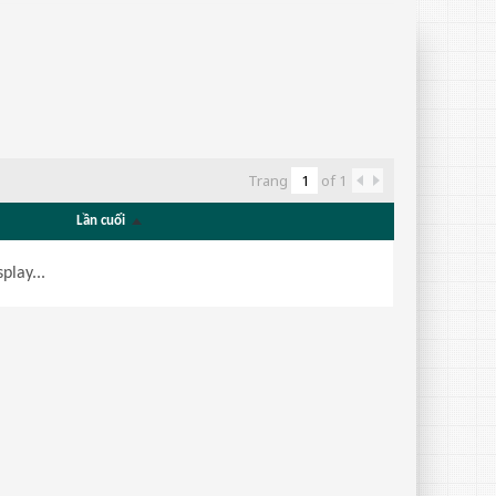
Trang
of
1
Lần cuối
play...