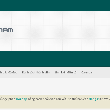
h dấu đã đọc
Danh sách thành viên
Linh kiện điện tử
Calendar
thể đọc phần
Hỏi đáp
bằng cách nhấn vào liên kết. Có thể bạn cần
đăng kí
trước k