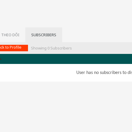
 THEO DÕI
SUBSCRIBERS
ck to Profile
Showing
0
Subscribers
User has no subscribers to dis