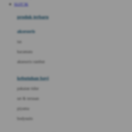
SLOT 5K
Azetabio
produk terbaru
B
aksesoris
Baabaasheepz
tas
Babiators
kacamata
Baby Dove
aksesoris rambut
Baby Jogger
Baby Rovega
kebutuhan bayi
Babybee
pakaian tidur
Banana Boat
set & terusan
Banz
piyama
Barbie
bodysuits
Beaba