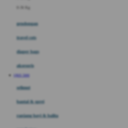
Felt So Sweet
0-36 Kg
Fisher Price
Flipper
gendongan
Friends Of Sally
travel cots
G
diaper bags
Gb
Geko
aksesoris
Graco
QRIS 5000
Gund
selimut
H
bantal & sprei
Habbie
Haenim
ranjang bayi & balita
Happy Horse