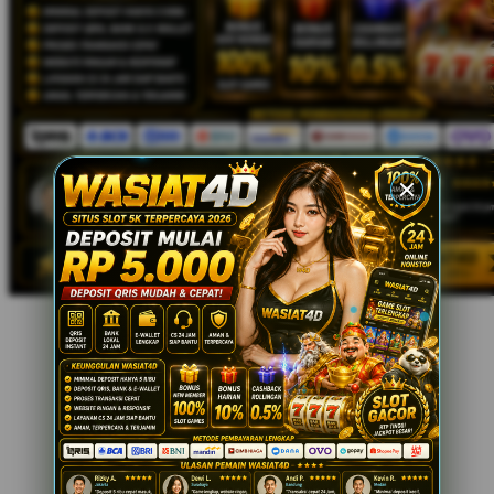
Xootz
Y
Yamatoya
Z
Zaxy
Zoggs
0-9
4Moms
59S