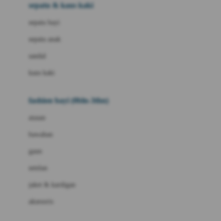
Beauty Barn
sepatu & kaus kaki
Bio Oil
sepatu bayi
Biolane
sepatu anak
Bite Fighters
sandal
Bizzi Growin
kaus kaki
Blackmores
fashion bayi (0bln-3thn)
Blooming Marvellous
atasan
Bonnels
bawahan
Bravado
gaun
Bruder
setelan
Brush Baby
jaket & kardigan
Buds Organics
aksesoris
Bugaboo
Buggygear