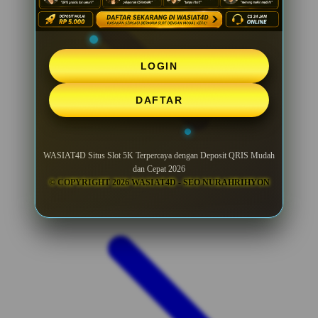
LOGIN
DAFTAR
WASIAT4D Situs Slot 5K Terpercaya dengan Deposit QRIS Mudah
dan Cepat 2026
© COPYRIGHT 2026 WASIAT4D - SEO NURAHRIHYON