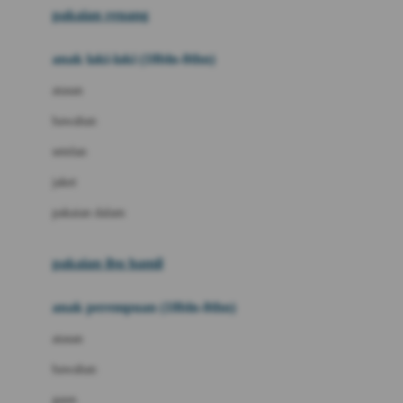
pakaian renang
Bumkins
anak laki-laki (18bln-8thn)
C
atasan
Cetaphil
bawahan
Chicco
setelan
Childlife
jaket
Clevamama
pakaian dalam
Cocolatte
Cottonseeds
pakaian ibu hamil
Cozy N Safe
anak perempuan (18bln-8thn)
Crane
atasan
Cybex
bawahan
D
gaun