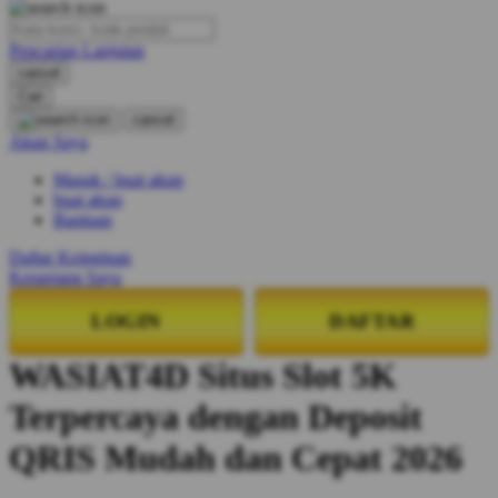
O
Pencarian Lanjutan
Oh Ma Grain
cancel
Okiedog
Cari
cancel
P
Akun Saya
Masuk / buat akun
Peachy
buat akun
Phil & Ted's
Bantuan
Philips Avent
Daftar Keinginan
Keranjang Saya
Pigeon
LOGIN
DAFTAR
Playgro
WASIAT4D Situs Slot 5K
Poled Global
Terpercaya dengan Deposit
Ponycycle
Puma
QRIS Mudah dan Cepat 2026
Pureats