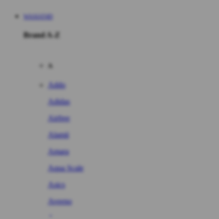
WASIAT4D
Brand A-Z
A
Addo
Adidas
Airfree
Alamii
Amara
Aqua Scale
Asics
Aveeno
Awan