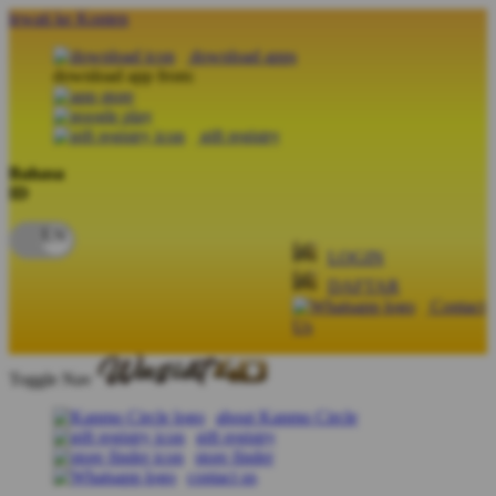
lewati ke Konten
download apps
download app from:
gift registry
Bahasa
ID
LOGIN
DAFTAR
Contact
Us
Toggle Nav
about Kanmo Circle
gift registry
store finder
contact us