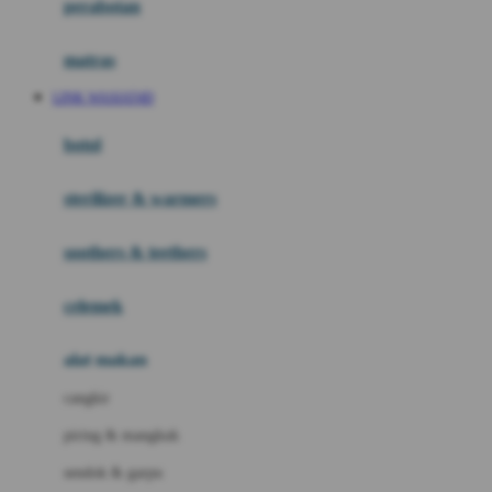
perabotan
Happy Tummy
Hauck
matras
Havaianas
LINK WASIAT4D
Hegen
botol
Hot Wheels
sterilizer & warmers
Hybrid
soothers & teethers
I
Inlacta DHA
celemek
Interlac
alat makan
Ivenet
cangkir
J
piring & mangkuk
Jack N Jill
sendok & garpu