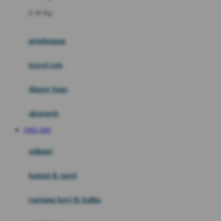
Felt So Sweet
0-36 Kg
Fisher Price
Flipper
gendongan
Friends Of Sally
travel cots
G
diaper bags
Gb
Geko
aksesoris
Graco
QRIS 5000
Gund
selimut
H
bantal & sprei
Habbie
Haenim
ranjang bayi & balita
Happy Horse