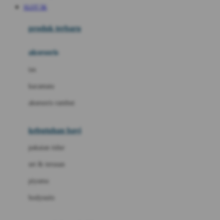
SLOT 5K
Azetabio
produk terbaru
B
aksesoris
Baabaasheepz
tas
Babiators
kacamata
Baby Dove
aksesoris rambut
Baby Jogger
Baby Rovega
kebutuhan bayi
Babybee
pakaian tidur
Banana Boat
set & terusan
Banz
piyama
Barbie
bodysuits
Beaba