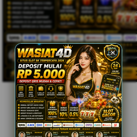
Xootz
Y
Yamatoya
Z
Zaxy
Zoggs
0-9
4Moms
59S