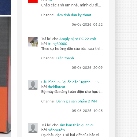
bởi
ittc
Chào các anh em nhé, mình dự định sắp tới sẽ đi học lái xe Ôtô, thi lấy bằng lái. Cụ thể mình sẽ học và thi lấy giấy phép lái xe hạng B. Thật sự mình là người chưa có kiến thức hiểu biết gì về Ôtô cả ? tất nhiên mình sẽ phải
Channel:
Tâm tình dân kỹ thuật
06-08-2026, 06:22
Trả lời cho
Amply bị rò DC 22 volt
bởi
trung30000
Theo sự hướng dẫn của bác, sau khi em kiểm tra tầng Vi sai sử dụng cặp c1815, tiếp đến là 1 con a1013, và cặp thúc sử dụng mje304g và mje305g, em đã tiến hành thay cặp Vi sai c1815 sau đó mở máy lên đo ngõ công suất DC 0,2V hai giây sau máy đo...
Channel:
Điện thanh
05-08-2026, 20:09
Cấu hình PC "quốc dân" Ryzen 5 5500 và RX 6500 XT
bởi
theidiotcat
Bộ máy đa năng toàn diện cho học tập và làm việc hàng ngày
Channel:
Đánh giá sản phẩm DTVN
05-08-2026, 10:28
Trả lời cho
Tìm bạn thân quen cũ.
bởi
mèomướp
Dạ cháu đọc 1 số bài viết của bác vi... thì nhớ đc bác là 1 cụ già gần 80 tuổi, sức khỏe yếu. Đam mê và làm vc về kỹ thuật điện. Thích thơ ca. Có nhìu bài chia sẻ quý báu cho thế hệ sau. Tuy nhiên già rồi nên khái tính, bảo thủ, nhưng vẫn đáng kính ạ... còn lão nhathung... thì kiểu bố đời