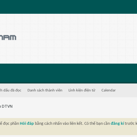
h dấu đã đọc
Danh sách thành viên
Linh kiện điện tử
Calendar
m DTVN
thể đọc phần
Hỏi đáp
bằng cách nhấn vào liên kết. Có thể bạn cần
đăng kí
trước k