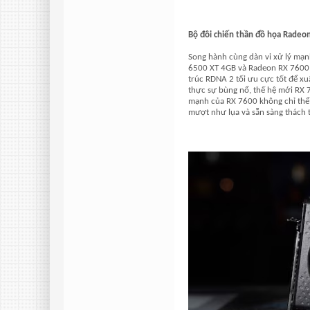
Bộ đôi chiến thần đồ họa Radeo
Song hành cùng dàn vi xử lý mạnh
6500 XT 4GB và Radeon RX 7600 8
trúc RDNA 2 tối ưu cực tốt để x
thực sự bùng nổ, thế hệ mới RX 
mạnh của RX 7600 không chỉ thể
mượt như lụa và sẵn sàng thách 