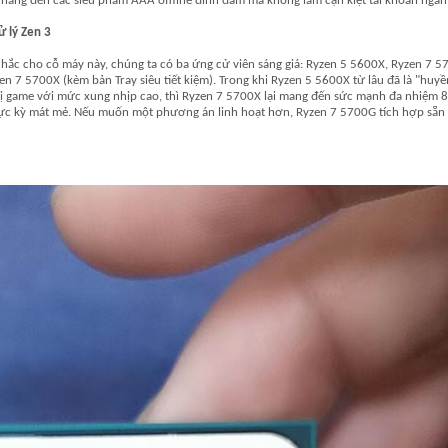
 nhàng đến các siêu phẩm AAA offline đình đám mà không làm cạn kiệt tài khoản ngân
ử lý Zen 3
hắc cho cỗ máy này, chúng ta có ba ứng cử viên sáng giá: Ryzen 5 5600X, Ryzen 7 
en 7 5700X (kèm bản Tray siêu tiết kiệm). Trong khi Ryzen 5 5600X từ lâu đã là "huyề
rị game với mức xung nhịp cao, thì Ryzen 7 5700X lại mang đến sức mạnh đa nhiệm 
cực kỳ mát mẻ. Nếu muốn một phương án linh hoạt hơn, Ryzen 7 5700G tích hợp sẵn