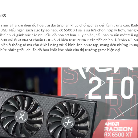
n RX
 mẽ là hai đại diện đồ họa trải dài từ phân khúc chống cháy đến tầm trung cao: Ra
GB. Nếu ngân sách cực kỳ eo hẹp, RX 6500 XT sẽ là sự lựa chọn hợp lý hơn, mang 
uất hình và gánh vác các nhu cầu đồ họa cơ bản. Tuy nhiên, nếu bạn muốn một trải n
7600 với 8GB VRAM chuẩn GDDR6 và kiến trúc RDNA 3 tân tiến chính là "chân ái". S
 hiện ở thông số mà còn ở khả năng xử lý hình ảnh phức tạp, mang đến những khun
thức những tiêu chuẩn đồ họa khắt khe nhất của thị trường game hiện đại.