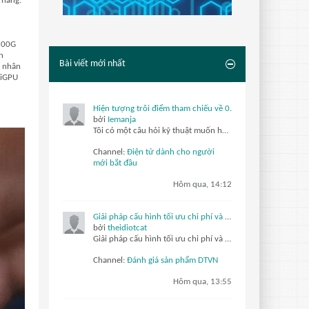
 hàng.
5700G
n
Bài viết mới nhất
8 nhân
 iGPU
Hiện tượng trôi điểm tham chiếu về 0.
bởi
Iemanja
Tôi có một câu hỏi kỹ thuật muốn hỏi.
Động cơ bước vòng 
Channel:
Điện tử dành cho người
mới bắt đầu
Hôm qua, 14:12
Giải pháp cấu hình tối ưu chi phí và hiệu năng cho phòng net hiện đại với AMD Ryzen 7 5700G, 5700X và Radeon RX 6500XT, 7600 8GB
bởi
theidiotcat
Giải pháp cấu hình tối ưu chi phí và hiệu năng cho phòng net hiện đại với AMD Ryzen 7 5700G, 5700X và Radeon RX 6500XT, 7600 8GB
Channel:
Đánh giá sản phẩm DTVN
Hôm qua, 13:55