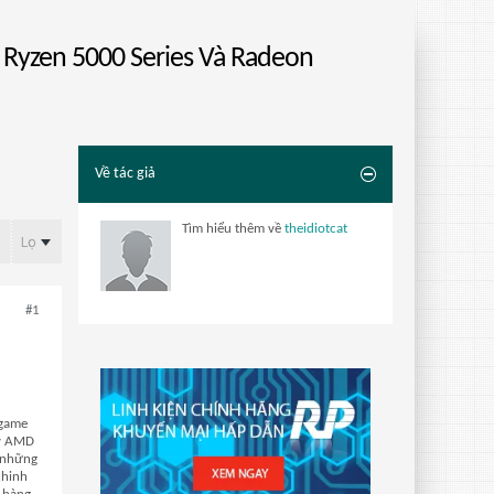
Ryzen 5000 Series Và Radeon
Về tác giả
Tìm hiểu thêm về
theidiotcat
Lọc
#1
 game
lý AMD
 những
chinh