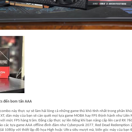
rts đến bom tấn AAA
combo này thực sự sẽ làm hài lòng cả những game thủ khó tính nhất trong phân kh
 XT, dàn máy của bạn sẽ càn quét mọi tựa game MOBA hay FPS thịnh hành như Liên
 với mức FPS hàng trăm. Đẳng cấp thực sự lên tiếng khi bạn nâng cấp lên card RX 76
 đảo các tựa game AAA offline đình đám như Cyberpunk 2077, Red Dead Redemption 
ải 1080p với thiết lập đồ họa High hoặc Ultra siêu mượt mà, biến góc máy của bạn 