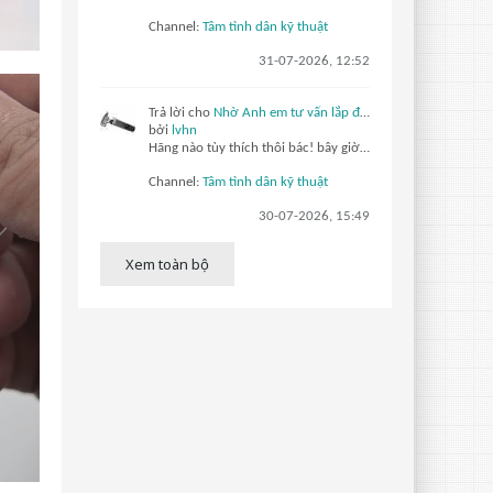
Channel:
Tâm tình dân kỹ thuật
31-07-2026, 12:52
Trả lời cho
Nhờ Anh em tư vấn lắp đặt camera quan sát ở gia đình.
bởi
lvhn
Hãng nào tùy thích thôi bác! bây giờ các hãng đều hỗ trợ xem qua máy tính hay điện thoại đều được. Gắn Trước tiên mua về cắm nguồn set ip hết xong hãy lắp lên, cam poe chỉ cần 4 lõi là hoạt động bình thường nên 1 dây kéo cho 2 cam vẫn ok
Channel:
Tâm tình dân kỹ thuật
30-07-2026, 15:49
Xem toàn bộ