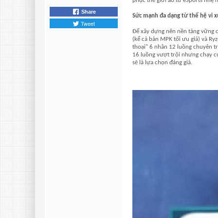
phục thế giới ảo từ eSports nhẹ
Share
Sức mạnh đa dạng từ thế hệ vi x
Tweet
Để xây dựng nên nền tảng vững c
(kể cả bản MPK tối ưu giá) và Ryz
thoại" 6 nhân 12 luồng chuyên t
16 luồng vượt trội nhưng chạy 
sẽ là lựa chọn đáng giá.