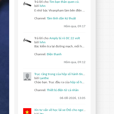
Trả lời cho
Tìm bạn thân quen cũ.
bởi
lvhn
E nhớ bác Vivanpham làm bên điện tử y sinh, có lần đó cái sơ đồ máy chụp x quang sao có mấy con thryristor làm gì mà ko ai trả lới đúng cả
Channel:
Tâm tình dân kỹ thuật
Hôm qua, 09:17
Trả lời cho
Amply bị rò DC 22 volt
bởi
lvhn
Bác kiểm tra lại đường mạch, mối hàn xem có bị hở hoặc dẫn không tốt không?
Channel:
Điện thanh
Hôm qua, 09:12
Trục răng trong của hộp số hành tinh xoắn ốc đang bị ăn mòn do ma sát dưới tác động của mô-men xoắn thay đổi.
bởi
Lanthe
Chào bạn.
Trục đầu ra của
hộp số hành tinh xoắn ốc
được k
Channel:
Thiết bị điện tử cá nhân
06-08-2026, 13:05
Xin tư vấn về học lái xe Ôtô cho người chưa biết gì ?