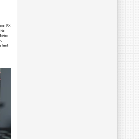
deon RX
kiến
ghiệm
ức
g hình