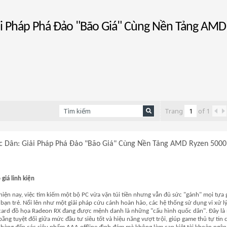
i Pháp Phá Đảo "Bão Giá" Cùng Nền Tảng AMD 
Trang
of
1
 Dân: Giải Pháp Phá Đảo "Bão Giá" Cùng Nền Tảng AMD Ryzen 5000
giá linh kiện
n hiện nay, việc tìm kiếm một bộ PC vừa vặn túi tiền nhưng vẫn đủ sức "gánh" mọi tựa
u bạn trẻ. Nổi lên như một giải pháp cứu cánh hoàn hảo, các hệ thống sử dụng vi xử 
 card đồ họa Radeon RX đang được mệnh danh là những "cấu hình quốc dân". Đây là
ng tuyệt đối giữa mức đầu tư siêu tốt và hiệu năng vượt trội, giúp game thủ tự tin 