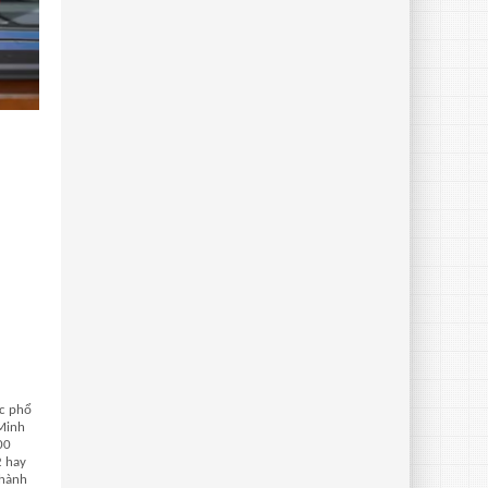
úc phổ
 Minh
00
2 hay
thành