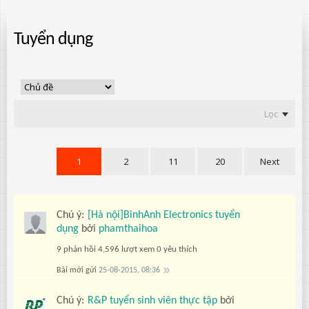
Tuyển dụng
Lọc
1
2
11
20
Next
Chú ý:
[Hà nội]BinhAnh Electronics tuyển
dụng
bởi
phamthaihoa
9 phản hồi
4,596 lượt xem
0 yêu thích
Bài mới gửi
25-08-2015, 08:36
Chú ý:
R&P tuyển sinh viên thực tập
bởi