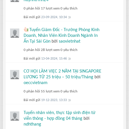
huynhtrinh24
0 phản hồi
17 lượt xem
0 yêu thích
Bài mới gửi
23-09-2024, 10:34
Tuyển Giám Đốc - Trưởng Phòng Kinh
Doanh, Nhân Viên Kinh Doanh Ngành In
Ấn Tại Sài Gòn
bởi
saovietnhat
0 phản hồi
28 lượt xem
0 yêu thích
Bài mới gửi
13-04-2024, 15:46
CƠ HỘI LÀM VIỆC 2 NĂM TẠI SINGAPORE
LƯƠNG TỪ 25 triệu – 50 triệu/Tháng
bởi
oeccvietnam
0 phản hồi
55 lượt xem
0 yêu thích
Bài mới gửi
19-12-2023, 13:33
Tuyển nhân viên, thực tập sinh điện tử
viễn thông - hợp đồng 04 tháng
bởi
ndhthang