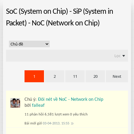
SoC (System on Chip) - SiP (System in
Packet) - NoC (Network on Chip)
Lọc
1
2
11
20
Next
Chú ý:
Đôi nét về NoC - Network on Chip
bởi
falleaf
11 phản hồi
6,581 lượt xem
0 yêu thích
Bài mới gửi
03-04-2013, 15:55