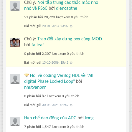
Chú ý:
Nơi tập trung các thắc mắc nho
nhỏ về PSoC
bởi
diencaothe
51 phản hồi
20,723 lượt xem
0 yêu thích
Bài mới gửi
20-01-2013, 23:02
Chú ý:
Trao đổi xây dựng box cùng MOD
bởi
falleaf
0 phản hồi
2,307 lượt xem
0 yêu thích
Bài mới gửi
13-10-2006, 15:42
Hòi về coding Verilog HDL về "All
digital Phase Locked Loop"
bởi
nhutvanpnr
0 phản hồi
87 lượt xem
0 yêu thích
Bài mới gửi
30-05-2021, 01:49
Hạn chế dao động của ADC
bởi
kong
7 phản hồi
1,547 lượt xem
0 yêu thích