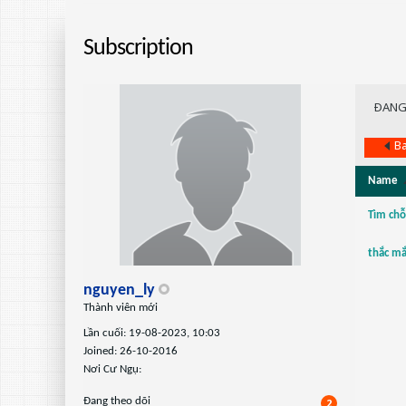
Subscription
ÐANG
Ba
Name
Tìm chỗ
thắc mắ
nguyen_ly
Thành viên mới
Lần cuối: 19-08-2023, 10:03
Joined: 26-10-2016
Nơi Cư Ngụ:
Ðang theo dõi
2