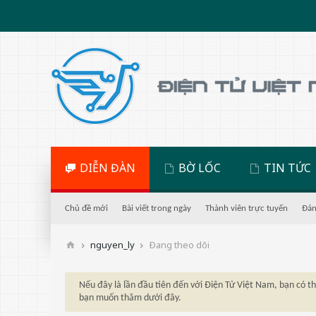
DIỄN ĐÀN
BỜ LỐC
TIN TỨC
Chủ đề mới
Bài viết trong ngày
Thành viên trực tuyến
Đán
nguyen_ly
Ðang theo dõi
Nếu đây là lần đầu tiên đến với Điện Tử Việt Nam, bạn có 
bạn muốn thăm dưới đây.