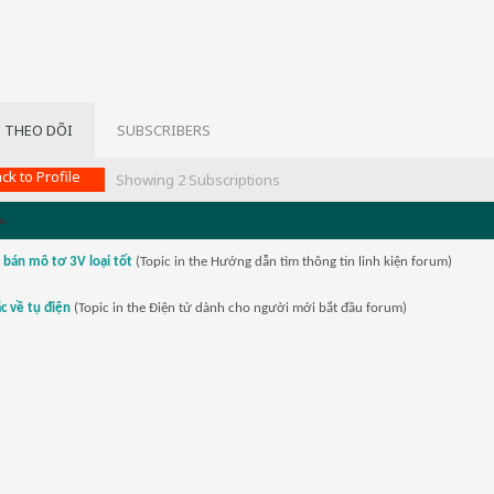
 THEO DÕI
SUBSCRIBERS
ck to Profile
Showing
2
Subscriptions
 bán mô tơ 3V loại tốt
(Topic in the
Hướng dẫn tìm thông tin linh kiện
forum)
c về tụ điện
(Topic in the
Điện tử dành cho người mới bắt đầu
forum)