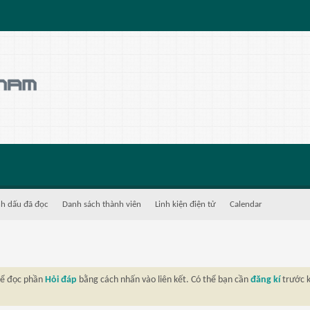
h dấu đã đọc
Danh sách thành viên
Linh kiện điện tử
Calendar
thể đọc phần
Hỏi đáp
bằng cách nhấn vào liên kết. Có thể bạn cần
đăng kí
trước k