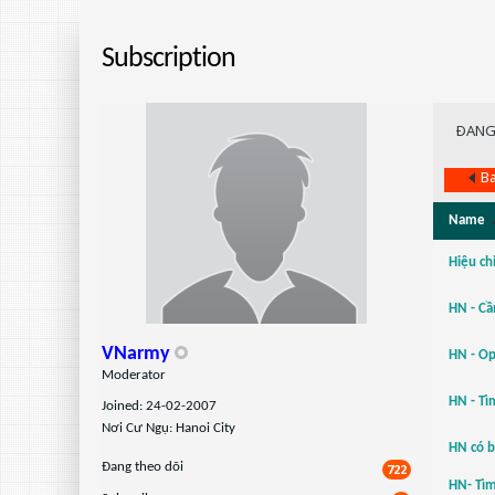
Subscription
ÐANG
Ba
Name
Hiệu ch
HN - Cầ
VNarmy
HN - O
Moderator
HN - T
Joined: 24-02-2007
Nơi Cư Ngụ: Hanoi City
HN có b
Ðang theo dõi
722
HN- Tìm