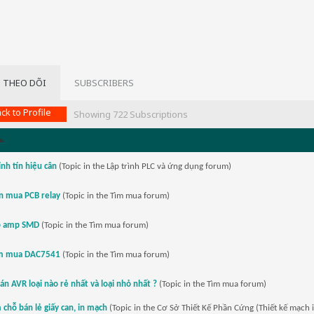
 THEO DÕI
SUBSCRIBERS
ck to Profile
Showing
722
Subscriptions
ỉnh tín hiệu cân
(Topic in the
Lập trình PLC và ứng dụng
forum)
n mua PCB relay
(Topic in the
Tìm mua
forum)
p amp SMD
(Topic in the
Tìm mua
forum)
ìm mua DAC7541
(Topic in the
Tìm mua
forum)
án AVR loại nào rẻ nhất và loại nhỏ nhất ?
(Topic in the
Tìm mua
forum)
 chỗ bán lẻ giấy can, in mạch
(Topic in the
Cơ Sở Thiết Kế Phần Cứng (Thiết kế mạch 