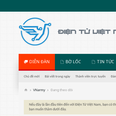
DIỄN ĐÀN
BỜ LỐC
TIN TỨC
Chủ đề mới
Bài viết trong ngày
Thành viên trực tuyến
Đán
VNarmy
Ðang theo dõi
Nếu đây là lần đầu tiên đến với Điện Tử Việt Nam, bạn có 
bạn muốn thăm dưới đây.