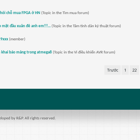
 hỏi chỗ mua FPGA ở HN
(Topic in the
Tìm mua
forum)
 mặt đầu xuân đê anh em!!!...
(Topic in the
Tâm tình dân kỹ thuật
forum)
89xxx
(member)
h khai báo mảng trong atmega8
(Topic in the
Vi điều khiển AVR
forum)
Trước
1
22
ped by R&P. All rights reserved.