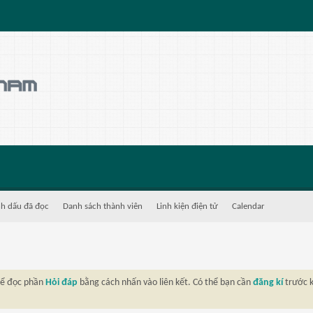
h dấu đã đọc
Danh sách thành viên
Linh kiện điện tử
Calendar
thể đọc phần
Hỏi đáp
bằng cách nhấn vào liên kết. Có thể bạn cần
đăng kí
trước k