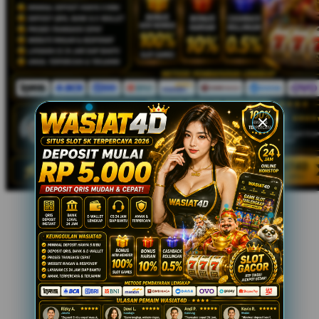
Xootz
Y
Yamatoya
Z
Zaxy
Zoggs
0-9
4Moms
59S