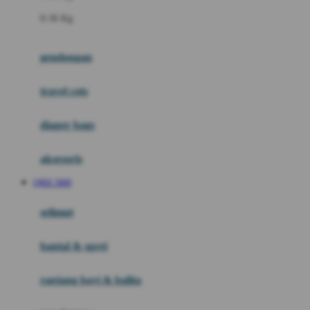
Felt So Sweet
0-36 Kg
Fisher Price
Flipper
gendongan
Friends Of Sally
travel cots
G
diaper bags
Gb
Geko
aksesoris
Graco
QRIS 5000
Gund
selimut
H
bantal & sprei
Habbie
Haenim
ranjang bayi & balita
Happy Horse