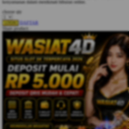
kenyamanan dalam menikmati hiburan online.
Twistshake
choose qty
TY Toys
DAFTAR
LOGIN
Share product:
U
V
Veja
Vitaflow
Vtech
W
Waterland
Wellness
X