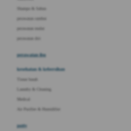
London Taxi
Shampo & Sabun
Love To Dream
perawatan rambut
perawatan mulut
M
perawatan diri
Magformers
Mama's Choice
perawatan ibu
Mamas&Papas
kesehatan & kebersihan
Mamaway
Tissue basah
Maxi Cosi
Laundry & Cleaning
Megabloks
Medical
Micro
Air Purifier & Humidifier
MiDeer
Mimi & Lula
potty
Mini Monkey