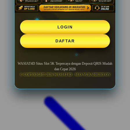
LOGIN
DAFTAR
WASIAT4D Situs Slot 5K Terpercaya dengan Deposit QRIS Mudah
dan Cepat 2026
© COPYRIGHT 2026 WASIAT4D - SEO NURAHRIHYON