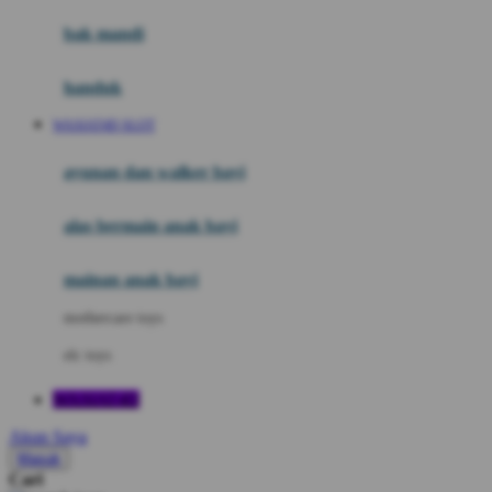
Moby
bak mandi
Momami
handuk
Mothercare
WASIAT4D SLOT
Mustela
ayunan dan walker bayi
My Buddy Tag
My K
alas bermain anak bayi
N
mainan anak bayi
Naif
mothercare toys
Nike
elc toys
Nordic Natural
WASIAT4D
Nuby
Akun Saya
Nuna
Masuk
Cari