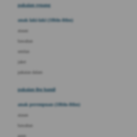
pakaian renang
Bumkins
anak laki-laki (18bln-8thn)
C
atasan
Cetaphil
bawahan
Chicco
setelan
Childlife
jaket
Clevamama
pakaian dalam
Cocolatte
Cottonseeds
pakaian ibu hamil
Cozy N Safe
anak perempuan (18bln-8thn)
Crane
atasan
Cybex
bawahan
D
gaun