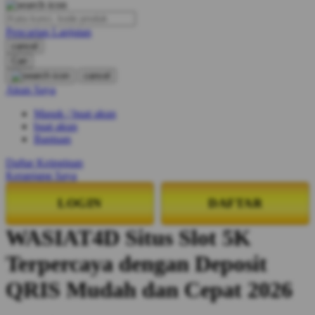
O
Pencarian Lanjutan
Oh Ma Grain
cancel
Okiedog
Cari
cancel
P
Akun Saya
Masuk / buat akun
Peachy
buat akun
Phil & Ted's
Bantuan
Philips Avent
Daftar Keinginan
Keranjang Saya
Pigeon
LOGIN
DAFTAR
Playgro
WASIAT4D Situs Slot 5K
Poled Global
Terpercaya dengan Deposit
Ponycycle
Puma
QRIS Mudah dan Cepat 2026
Pureats