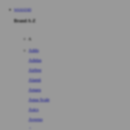
WASIAT4D
Brand A-Z
A
Addo
Adidas
Airfree
Alamii
Amara
Aqua Scale
Asics
Aveeno
Awan