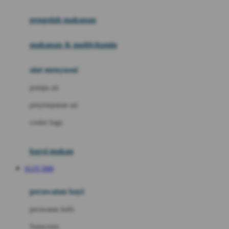
Joie
pengolah makanan
Joolz
Jujube
makanan & multivitamin
K
alat menyusui
Kiddycuts
pompa asi
Kumon
penyimpanan asi
L
cooler bags
Leapfrog
kursi makan
Leclerc
SLOT 5000
Lee Vierra
Lillebaby
perawatan bayi
Little Bird Told Me
perawatan kulit
Little Miss Janis
Sunscreen