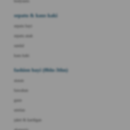
bodysuits
sepatu & kaus kaki
sepatu bayi
sepatu anak
sandal
kaus kaki
fashion bayi (0bln-3thn)
atasan
bawahan
gaun
setelan
jaket & kardigan
aksesoris