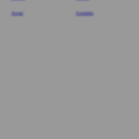
Awan
Azetabio