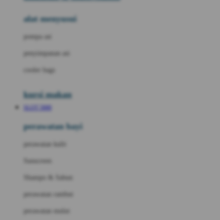
alat menyusui
pompa asi
penyimpanan asi
cooler bags
kursi makan
SLOT 5000
perawatan bayi
perawatan kulit
Sunscreen
Shampo & Sabun
perawatan rambut
perawatan mulut