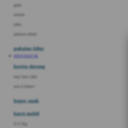
gaun
setelan
jaket
pakaian dalam
pakaian tidur
SITUS SLOT 5K
kereta dorong
bayi baru lahir
usia 6 bulan+
koper anak
kursi mobil
0-13 Kg