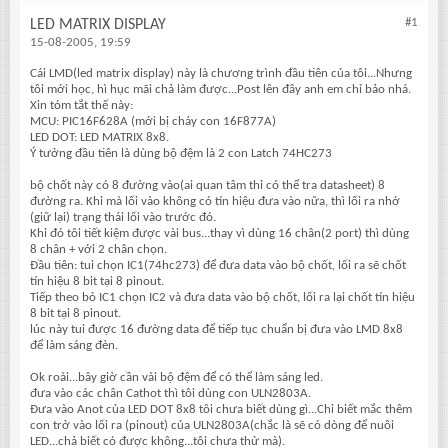
#1
LED MATRIX DISPLAY
15-08-2005, 19:59
Cái LMD(led matrix display) này là chương trình đầu tiên của tôi...Nhưng
tôi mới học, hì hục mãi chả làm được...Post lên đây anh em chỉ bảo nhá.
Xin tóm tắt thế này:
MCU: PIC16F628A (mới bị cháy con 16F877A)
LED DOT: LED MATRIX 8x8.
Ý tưởng đầu tiên là dùng bộ đệm là 2 con Latch 74HC273
bộ chốt này có 8 đường vào(ai quan tâm thỉ có thể tra datasheet) 8
đường ra. Khi mà lối vào không có tín hiệu đưa vào nữa, thì lối ra nhớ
(giữ lại) trạng thái lối vào trước đó.
Khi đó tôi tiết kiệm được vài bus...thay vì dùng 16 chân(2 port) thì dùng
8 chân + với 2 chân chọn.
Đầu tiên: tui chọn IC1(74hc273) để đưa data vào bộ chốt, lối ra sẽ chốt
tín hiệu 8 bit tại 8 pinout.
Tiếp theo bỏ IC1 chọn IC2 và đưa data vào bộ chốt, lối ra lại chốt tín hiệu
8 bit tại 8 pinout.
lúc này tui được 16 đường data để tiếp tục chuẩn bị đưa vào LMD 8x8
để làm sáng đèn.
Ok roài...bây giờ cần vài bộ đệm để có thể làm sáng led.
đưa vào các chân Cathot thì tôi dùng con ULN2803A.
Đưa vào Anot của LED DOT 8x8 tôi chưa biết dùng gì...Chỉ biết mắc thêm
con trở vào lối ra (pinout) của ULN2803A(chắc là sẽ có dòng để nuôi
LED...chả biết có được không...tôi chưa thử mà).