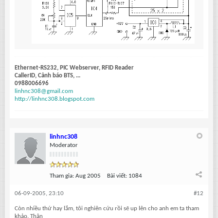
Ethernet-RS232, PIC Webserver, RFID Reader
CallerID, Cảnh báo BTS, ...
0988006696
linhnc308@gmail.com
http://linhnc308.blogspot.com
linhnc308
Moderator
Tham gia:
Aug 2005
Bài viết:
1084
06-09-2005, 23:10
#12
Còn nhiều thứ hay lắm, tôi nghiên cứu rồi sẽ up lên cho anh em ta tham
khảo. Thân