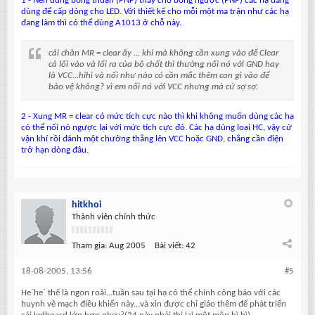
1 - Nên dùng bóng thuận (PNP) thay cho bóng ngược (PNP) các hạ đang
dùng để cấp dòng cho LED. Với thiết kế cho mỗi một ma trận như các hạ
đang làm thì có thể dùng A1013 ở chỗ này.
cái chân MR = clear ấy ... khi mà không cần xung vào để Clear
cả lối vào và lối ra của bộ chốt thì thường nối nó với GND hay
là VCC...hihì và nối như nào có cần mắc thêm con gì vào để
bảo vệ không? vì em nối nó với VCC nhưng mà cứ sợ sợ.
2 - Xung MR = clear có mức tích cực nào thì khi không muốn dùng các hạ
có thể nối nó ngược lại với mức tích cực đó. Các hạ dùng loại HC, vậy cứ
vận khí rồi đánh một chưởng thẳng lên VCC hoặc GND, chẳng cần điện
trở hạn dòng đâu.
hitkhoi
Thành viên chính thức
Tham gia:
Aug 2005
Bài viết:
42
18-08-2005, 13:56
#5
He`he` thế là ngon roài...tuần sau tại hạ có thể chính công báo với các
huynh về mạch điều khiển này...và xin được chỉ giáo thêm để phát triển