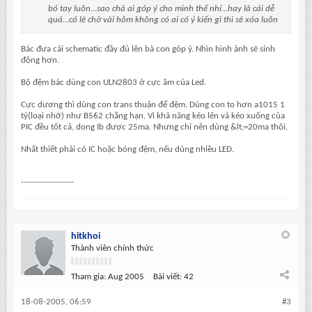
bó tay luôn...sao chả ai góp ý cho mình thế nhỉ...hay là cái dễ
quá...có lẽ chờ vài hôm không có ai có ý kiến gì thì sẽ xóa luôn
Bác đưa cái schematic đầy đủ lên bà con góp ý. Nhìn hình ảnh sẽ sinh
động hơn.
Bộ đệm bác dùng con ULN2803 ở cực âm của Led.
Cực dương thì dùng con trans thuận để đệm. Dùng con to hơn a1015 1
tý(loại nhỡ) như B562 chẳng hạn. Vi khả năng kéo lên và kéo xuống của
PIC đều tốt cả, dong Ib được 25ma. Nhưng chỉ nên dùng &lt;=20ma thôi.
Nhất thiết phải có IC hoặc bóng đệm, nếu dùng nhiều LED.
-------------------
hitkhoi
Thành viên chính thức
Tham gia:
Aug 2005
Bài viết:
42
18-08-2005, 06:59
#3