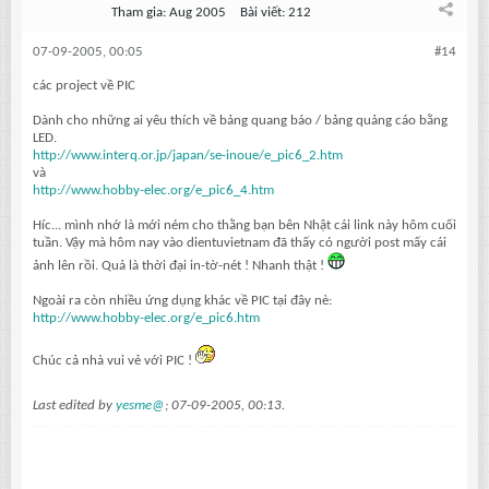
Tham gia:
Aug 2005
Bài viết:
212
07-09-2005, 00:05
#14
các project về PIC
Dành cho những ai yêu thích về bảng quang báo / bảng quảng cáo bằng
LED.
http://www.interq.or.jp/japan/se-inoue/e_pic6_2.htm
và
http://www.hobby-elec.org/e_pic6_4.htm
Híc... mình nhớ là mới ném cho thằng bạn bên Nhật cái link này hôm cuối
tuần. Vậy mà hôm nay vào dientuvietnam đã thấy có người post mấy cái
ảnh lên rồi. Quả là thời đại in-tờ-nét ! Nhanh thật !
Ngoài ra còn nhiều ứng dụng khác về PIC tại đây nè:
http://www.hobby-elec.org/e_pic6.htm
Chúc cả nhà vui vẻ với PIC !
Last edited by
yesme@
;
07-09-2005, 00:13
.