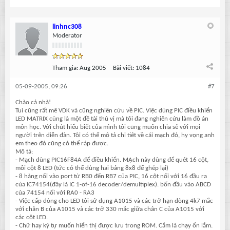
linhnc308
Moderator
Tham gia:
Aug 2005
Bài viết:
1084
05-09-2005, 09:26
#7
Chào cả nhà!
Tui cũng rất mê VDK và cũng nghiên cứu về PIC. Việc dùng PIC điều khiển
LED MATRIX cũng là một đề tài thú vị mà tôi đang nghiên cứu làm đồ án
môn học. Với chút hiểu biết của mình tôi cũng muốn chia sẻ với mọi
người trên diễn đàn. Tôi có thể mô tả chi tiêt về cái mạch đó, hy vọng anh
em theo đó cũng có thể ráp được.
Mô tả:
- Mạch dùng PIC16F84A để điều khiển. MẠch này dùng để quét 16 cột,
mỗi cột 8 LED (tức có thể dùng hai bảng 8x8 để ghép lại)
- 8 hàng nối vào port từ RB0 đến RB7 của PIC, 16 cột nối với 16 đầu ra
của IC74154(đây là IC 1-of-16 decoder/demultiplex). bốn đầu vào ABCD
của 74154 nối với RA0 - RA3
- Việc cấp dòng cho LED tôi sử dụng A1015 và các trở hạn dòng 4k7 mắc
với chân B của A1015 và các trở 330 mắc giữa chân C của A1015 với
các cột LED.
- Chữ hay ký tự muốn hiển thị được lưu trong ROM. Cắm là chạy ổn lắm.