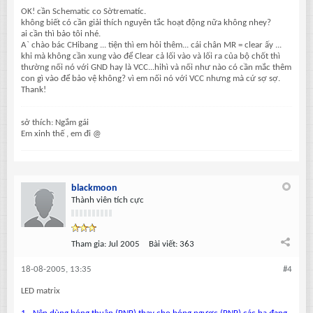
OK! cần Schematic co Sờtrematíc.
không biết có cần giải thích nguyên tắc hoạt động nữa không nhey?
ai cần thì bảo tôi nhé.
A` chào bác CHibang ... tiện thì em hỏi thêm... cái chân MR = clear ấy ...
khi mà không cần xung vào để Clear cả lối vào và lối ra của bộ chốt thì
thường nối nó với GND hay là VCC...hihì và nối như nào có cần mắc thêm
con gì vào để bảo vệ không? vì em nối nó với VCC nhưng mà cứ sợ sợ.
Thank!
sở thích: Ngắm gái
Em xinh thế , em đi @
blackmoon
Thành viên tích cực
Tham gia:
Jul 2005
Bài viết:
363
18-08-2005, 13:35
#4
LED matrix