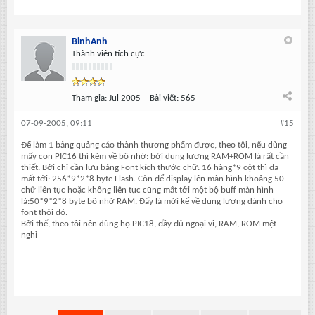
BinhAnh
Thành viên tích cực
Tham gia:
Jul 2005
Bài viết:
565
07-09-2005, 09:11
#15
Để làm 1 bảng quảng cáo thành thương phẩm được, theo tôi, nếu dùng
mấy con PIC16 thì kém về bộ nhớ: bởi dung lượng RAM+ROM là rất cần
thiết. Bởi chỉ cần lưu bảng Font kích thước chữ: 16 hàng*9 cột thì đã
mất tới: 256*9*2*8 byte Flash. Còn để display lên màn hình khoảng 50
chữ liên tục hoặc không liên tục cũng mất tới một bộ buff màn hình
là:50*9*2*8 byte bộ nhớ RAM. Đấy là mới kể về dung lượng dành cho
font thôi đó.
Bởi thế, theo tôi nên dùng họ PIC18, đầy đủ ngoại vi, RAM, ROM mệt
nghỉ