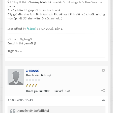
Ý tưởng là thế...Chương trình thì quá dễ rồi...Nhưng chưa làm được các
bạn ạ.
Ai có ý kiến thì giúp tôi hoàn thành nhé.
Bây giờ đến cho Anh Bình Anh xin Pic về học (Sinh viên củ chuối...nhưng
mà sắp hết đời sinh viên rồi các anh ơi...)
Last edited by
falleaf
;
13-07-2006, 16:41
.
sở thích: Ngắm gái
Em xinh thế , em đi @
Tags:
None
CHIBANG
Thành viên tích cực
Tham gia:
Jul 2005
Bài viết:
398
17-08-2005, 15:49
#2
Nguyên văn bởi
hitkhoi