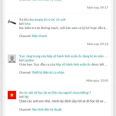
hôm nay, 09:17
Trả lời cho
Amply bị rò DC 22 volt
bởi
lvhn
Bác kiểm tra lại đường mạch, mối hàn xem có bị hở hoặc dẫn không tốt không?
Channel:
Điện thanh
hôm nay, 09:12
Trục răng trong của hộp số hành tinh xoắn ốc đang bị ăn mòn do ma sát dưới tác động của mô-men xoắn thay đổi.
bởi
Lanthe
Chào bạn.
Trục đầu ra của
hộp số hành tinh xoắn ốc
được kết nối với mặt bích của khách hàng thông qua một trục răng trong. Sau chưa đầy sáu tháng hoạt động, nó phát ra tiếng kêu lách cách và độ rơ lớn đáng báo động.
Channel:
Thiết bị điện tử cá nhân
Hôm qua, 13:05
Xin tư vấn về học lái xe Ôtô cho người chưa biết gì ?
bởi
ittc
Chào các anh em nhé, mình dự định sắp tới sẽ đi học lái xe Ôtô, thi lấy bằng lái. Cụ thể mình sẽ học và thi lấy giấy phép lái xe hạng B. Thật sự mình là người chưa có kiến thức hiểu biết gì về Ôtô cả ? tất nhiên mình sẽ phải
Channel:
Tâm tình dân kỹ thuật