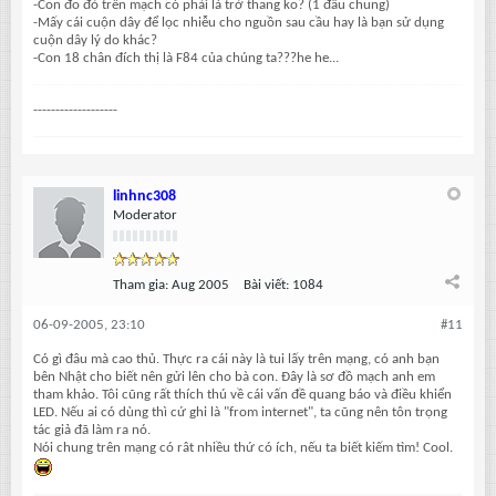
-Con đo đỏ trên mạch có phải là trở thang ko? (1 đầu chung)
-Mấy cái cuộn dây để lọc nhiễu cho nguồn sau cầu hay là bạn sử dụng
cuộn dây lý do khác?
-Con 18 chân đích thị là F84 của chúng ta???he he...
-------------------
linhnc308
Moderator
Tham gia:
Aug 2005
Bài viết:
1084
06-09-2005, 23:10
#11
Có gì đâu mà cao thủ. Thực ra cái này là tui lấy trên mạng, có anh bạn
bên Nhật cho biết nên gửi lên cho bà con. Đây là sơ đồ mạch anh em
tham khảo. Tôi cũng rất thích thú về cái vấn đề quang báo và điều khiển
LED. Nếu ai có dùng thì cứ ghi là "from internet", ta cũng nên tôn trọng
tác giả đã làm ra nó.
Nói chung trên mạng có rât nhiều thứ có ích, nếu ta biết kiếm tìm! Cool.