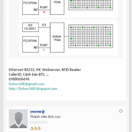
Ethernet-RS232, PIC Webserver, RFID Reader
CallerID, Cảnh báo BTS, ...
0988006696
linhnc308@gmail.com
http://linhnc308.blogspot.com
yesme@
Thành viên tích cực