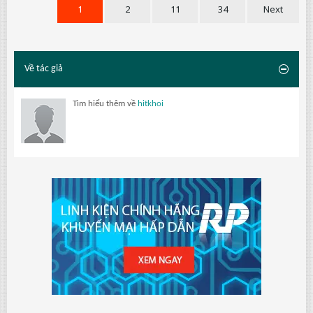
1
2
11
34
Next
Về tác giả
Tìm hiểu thêm về
hitkhoi