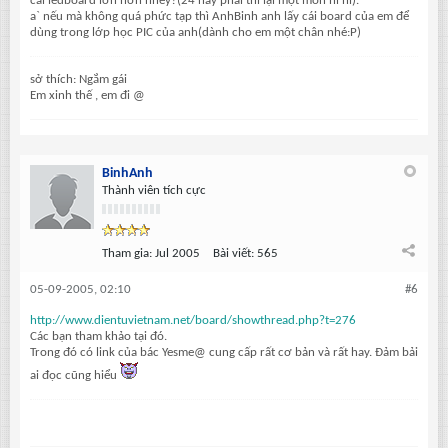
cái ledboard lớn hơn nhey?(24 này phải thi lại một môn hì hì).
a` nếu mà không quá phức tạp thì AnhBinh anh lấy cái board của em để
dùng trong lớp học PIC của anh(dành cho em một chân nhé:P)
sở thích: Ngắm gái
Em xinh thế , em đi @
BinhAnh
Thành viên tích cực
Tham gia:
Jul 2005
Bài viết:
565
05-09-2005, 02:10
#6
http://www.dientuvietnam.net/board/showthread.php?t=276
Các bạn tham khảo tại đó.
Trong đó có link của bác Yesme@ cung cấp rất cơ bản và rất hay. Đảm bải
ai đọc cũng hiểu