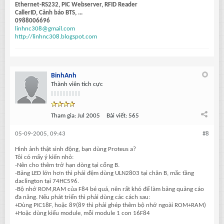
Ethernet-RS232, PIC Webserver, RFID Reader
CallerID, Cảnh báo BTS, ...
0988006696
linhnc308@gmail.com
http://linhnc308.blogspot.com
BinhAnh
Thành viên tích cực
Tham gia:
Jul 2005
Bài viết:
565
05-09-2005, 09:43
#8
Hình ảnh thật sinh động, bạn dùng Proteus a?
Tôi có mấy ý kiến nhỏ:
-Nên cho thêm trở hạn dòng tại cổng B.
-Bảng LED lớn hơn thì phái đệm dùng ULN2803 tại chân B, mắc tầng
daclington tại 74HC596.
-Bộ nhớ ROM,RAM của F84 bé quá, nên rất khó để làm bảng quảng cáo
đa năng. Nếu phát triển thì phải dùng các cách sau:
+Dùng PIC18F, hoặc 89(89 thì phải ghép thêm bộ nhớ ngoài ROM+RAM)
+Hoặc dùng kiểu module, mỗi module 1 con 16F84