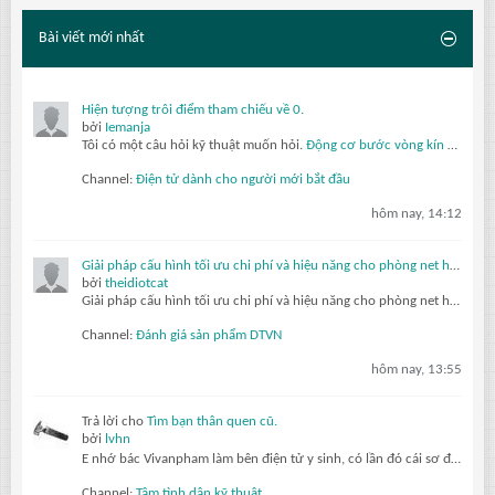
Bài viết mới nhất
Hiện tượng trôi điểm tham chiếu về 0.
bởi
Iemanja
Tôi có một câu hỏi kỹ thuật muốn hỏi.
Động cơ bước vòng kín
của tôi được sử dụng trong một cơ cấu dao động đảo chiều thường xuyên. Sau khi hoạt động vài ngày, vị trí điểm 0 của bộ mã hóa được thiết lập ban đầu bị trôi dần, và...
Channel:
Điện tử dành cho người mới bắt đầu
hôm nay, 14:12
Giải pháp cấu hình tối ưu chi phí và hiệu năng cho phòng net hiện đại với AMD Ryzen 7 5700G, 5700X và Radeon RX 6500XT, 7600 8GB
bởi
theidiotcat
Giải pháp cấu hình tối ưu chi phí và hiệu năng cho phòng net hiện đại với AMD Ryzen 7 5700G, 5700X và Radeon RX 6500XT, 7600 8GB
Channel:
Đánh giá sản phẩm DTVN
hôm nay, 13:55
Trả lời cho
Tìm bạn thân quen cũ.
bởi
lvhn
E nhớ bác Vivanpham làm bên điện tử y sinh, có lần đó cái sơ đồ máy chụp x quang sao có mấy con thryristor làm gì mà ko ai trả lới đúng cả
Channel:
Tâm tình dân kỹ thuật