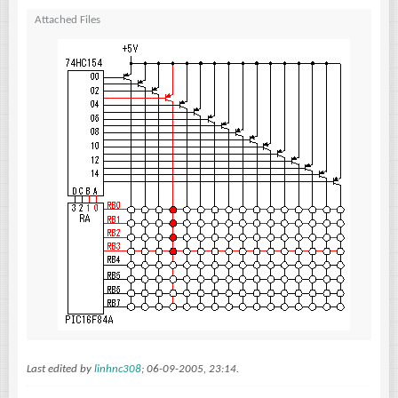
Attached Files
Last edited by
linhnc308
;
06-09-2005, 23:14
.