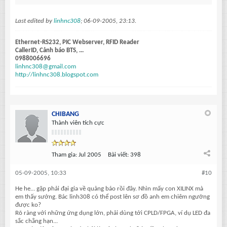
Last edited by
linhnc308
;
06-09-2005, 23:13
.
Ethernet-RS232, PIC Webserver, RFID Reader
CallerID, Cảnh báo BTS, ...
0988006696
linhnc308@gmail.com
http://linhnc308.blogspot.com
CHIBANG
Thành viên tích cực
Tham gia:
Jul 2005
Bài viết:
398
05-09-2005, 10:33
#10
He he... gặp phải đại gia về quảng báo rồi đây. Nhìn mấy con XILINX mà
em thấy sướng. Bác linh308 có thể post lên sơ đồ anh em chiêm ngưỡng
được ko?
Rõ ràng với những ứng dụng lớn, phải dùng tới CPLD/FPGA, ví dụ LED đa
sắc chẳng hạn...