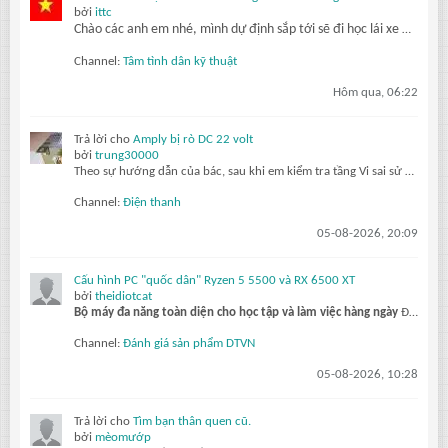
bởi
ittc
Chào các anh em nhé, mình dự định sắp tới sẽ đi học lái xe Ôtô, thi lấy bằng lái. Cụ thể mình sẽ học và thi lấy giấy phép lái xe hạng B. Thật sự mình là người chưa có kiến thức hiểu biết gì về Ôtô cả ? tất nhiên mình sẽ phải
Channel:
Tâm tình dân kỹ thuật
Hôm qua, 06:22
Trả lời cho
Amply bị rò DC 22 volt
bởi
trung30000
Theo sự hướng dẫn của bác, sau khi em kiểm tra tầng Vi sai sử dụng cặp c1815, tiếp đến là 1 con a1013, và cặp thúc sử dụng mje304g và mje305g, em đã tiến hành thay cặp Vi sai c1815 sau đó mở máy lên đo ngõ công suất DC 0,2V hai giây sau máy đo...
Channel:
Điện thanh
05-08-2026, 20:09
Cấu hình PC "quốc dân" Ryzen 5 5500 và RX 6500 XT
bởi
theidiotcat
Bộ máy đa năng toàn diện cho học tập và làm việc hàng ngày
Đối với học sinh, sinh viên và người làm việc văn phòng, việc sở hữu một bộ PC cân bằng giữa học tập, công việc và giải trí là nhu cầu vô cùng thực tế. Combo Ryzen...
Channel:
Đánh giá sản phẩm DTVN
05-08-2026, 10:28
Trả lời cho
Tìm bạn thân quen cũ.
bởi
mèomướp