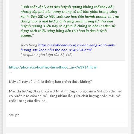
"Tính chất vật lý của đèn huỳnh quang không thể thay đổi,
nhưng lớp phủ bên trong chúng có thể làm giảm lượng sáng
xanh. Đèn LED có hiệu suất cao hơn đèn huỳnh quang, nhưng
chúng tạo ra một lượng ánh sáng xanh tương tự như đèn
huỳnh quang. Điều này có nghĩa là chúng ta nên ưu tiên sử
dụng cách chiếu sáng bằng đèn LED hơn là đèn huỳnh
quang."
Trích trong
https://suckhoedoisong.vn/anh-sang-xanh-anh-
huong-suc-khoe-nhu-the-nao-n142324.html
( cơ quan ngôn luận của Bộ Y tế)
https://plo.vn/xa-hoi/heo-tiem-thuoc...uy-763914.html
...
Mấy cái này có phải là thông báo chính thức không?
Mặc dù tương ớt cs bị cấm ờ Nhật nhưng không cấm ở VN. Còn đèn led
có nước nào cấm chưa? Đừng nhầm lẫn giữa chất lượng hoàn màu với
chất lượng của đèn led.
sau.ph