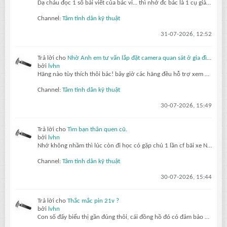
Dạ cháu đọc 1 số bài viết của bác vi... thì nhớ đc bác là 1 cụ già gần 80 tuổi, sức khỏe yếu. Đam mê và làm vc về kỹ thuật điện. Thích thơ ca. Có nhìu bài chia sẻ quý báu cho thế hệ sau. Tuy nhiên già rồi nên khái tính, bảo thủ, nhưng vẫn đáng kính ạ... còn lão nhathung... thì kiểu bố đời
Channel:
Tâm tình dân kỹ thuật
31-07-2026, 12:52
Trả lời cho
Nhờ Anh em tư vấn lắp đặt camera quan sát ở gia đình.
bởi
lvhn
Hãng nào tùy thích thôi bác! bây giờ các hãng đều hỗ trợ xem qua máy tính hay điện thoại đều được. Gắn Trước tiên mua về cắm nguồn set ip hết xong hãy lắp lên, cam poe chỉ cần 4 lõi là hoạt động bình thường nên 1 dây kéo cho 2 cam vẫn ok
Channel:
Tâm tình dân kỹ thuật
30-07-2026, 15:49
Trả lời cho
Tìm bạn thân quen cũ.
bởi
lvhn
Nhớ không nhầm thì lúc còn đi học có gặp chú 1 lần cf bãi xe Nguyễn Kim, giờ quán cf đó nghỉ bán rồi
Channel:
Tâm tình dân kỹ thuật
30-07-2026, 15:44
Trả lời cho
Thắc mắc pin 21v ?
bởi
lvhn
Con số đấy biểu thị gần đúng thôi, cái đồng hồ đó có đảm bảo chính xác hay không? pin có cục lên 4v4 vẫn bình thường. Cái gì cũng có sai số trong phạm vi không quá lớn thì không ảnh hưởng gì đâu, bàn ngay ngón ngắn ngón dài mà