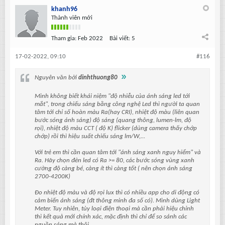
khanh96
Thành viên mới
Tham gia:
Feb 2022
Bài viết:
5
17-02-2022, 09:10
#116
Nguyên văn bởi
dinhthuong80
Mình không biết khái niệm "độ nhiễu của ánh sáng led tới
mắt", trong chiếu sáng bằng công nghệ Led thì người ta quan
tâm tới chỉ số hoàn màu Ra(hay CRI), nhiệt độ màu (liên quan
bước sóng ánh sáng) độ sáng (quang thông, lumen-lm, độ
rọi), nhiệt độ màu CCT ( độ K) flicker (dùng camera thấy chớp
chớp) rồi thì hiệu suất chiếu sáng lm/W,...
Với trẻ em thì cần quan tâm tới "ánh sáng xanh nguy hiểm" và
Ra. Hãy chọn đèn led có Ra >= 80, các bước sóng vùng xanh
cường độ càng bé, càng ít thì càng tốt ( nên chọn ánh sáng
2700-4200K)
Đo nhiệt độ màu và độ rọi lux thì có nhiều app cho di động có
cảm biến ánh sáng (đt thông minh đa số có). Mình dùng Light
Meter. Tuy nhiên, tùy loại điện thoại mà cần phải hiệu chỉnh
thì kết quả mới chính xác, mặc định thì chỉ để so sánh các
nguồn sáng mà thôi.