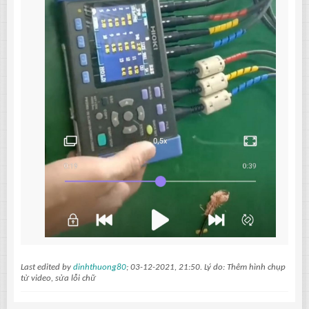
Last edited by
dinhthuong80
;
03-12-2021, 21:50
.
Lý do:
Thêm hình chụp
từ video, sửa lỗi chữ