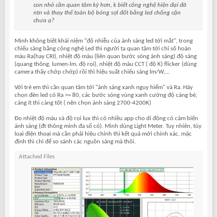
con nhỏ cần quan tâm kỹ hơn, k biết công nghệ hiện đại đã
ntn và thay thế toàn bộ bóng sợi đốt bằng led chống cận
chưa ạ?
Mình không biết khái niệm "độ nhiễu của ánh sáng led tới mắt", trong
chiếu sáng bằng công nghệ Led thì người ta quan tâm tới chỉ số hoàn
màu Ra(hay CRI), nhiệt độ màu (liên quan bước sóng ánh sáng) độ sáng
(quang thông, lumen-lm, độ rọi), nhiệt độ màu CCT ( độ K) flicker (dùng
camera thấy chớp chớp) rồi thì hiệu suất chiếu sáng lm/W,...
Với trẻ em thì cần quan tâm tới "ánh sáng xanh nguy hiểm" và Ra. Hãy
chọn đèn led có Ra >= 80, các bước sóng vùng xanh cường độ càng bé,
càng ít thì càng tốt ( nên chọn ánh sáng 2700-4200K)
Đo nhiệt độ màu và độ rọi lux thì có nhiều app cho di động có cảm biến
ánh sáng (đt thông minh đa số có). Mình dùng Light Meter. Tuy nhiên, tùy
loại điện thoại mà cần phải hiệu chỉnh thì kết quả mới chính xác, mặc
định thì chỉ để so sánh các nguồn sáng mà thôi.
Attached Files