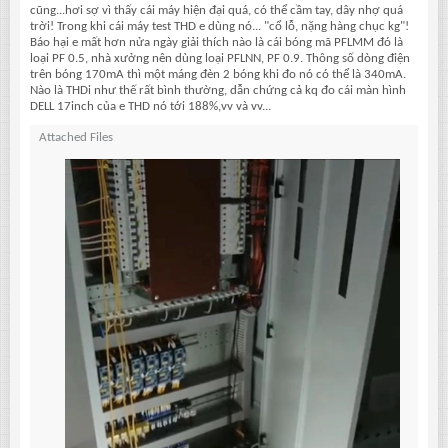
cũng...hơi sợ vì thấy cái máy hiện đại quá, có thể cầm tay, dây nhợ quá
trời! Trong khi cái máy test THD e dùng nó... "cổ lỗ, nặng hàng chục kg"!
Báo hại e mất hơn nửa ngày giải thích nào là cái bóng mã PFLMM đó là
loại PF 0.5, nhà xưởng nên dùng loại PFLNN, PF 0.9. Thông số dòng điện
trên bóng 170mA thì một máng đèn 2 bóng khi đo nó có thể là 340mA.
Nào là THDi như thế rất bình thường, dẫn chứng cả kq đo cái màn hình
DELL 17inch của e THD nó tới 188%,vv và vv...
Attached Files