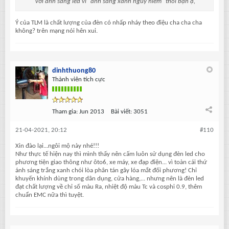
với ánh sáng led vì "ánh sáng xanh nguy hiểm" thôi bạn ạ,
Ý của TLM là chất lượng của đèn có nhấp nháy theo điệu cha cha cha
không? trên mạng nói hên xui.
dinhthuong80
Thành viên tích cực
Tham gia:
Jun 2013
Bài viết:
3051
21-04-2021, 20:12
#110
Xin đào lại...ngôi mộ này nhé!!!
Như thực tế hiện nay thì mình thấy nên cấm luôn sử dụng đèn led cho
phương tiện giao thông như ôto6, xe máy, xe đạp điện... vì toàn cái thứ
ánh sáng trắng xanh chói lòa phân tán gây lóa mắt đối phương! Chỉ
khuyến khính dùng trong dân dụng, cửa hàng,... nhưng nên là đèn led
đạt chất lượng về chỉ số màu Ra, nhiệt độ màu Tc và cosphi 0.9, thêm
chuẩn EMC nữa thì tuyệt.