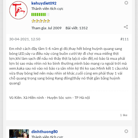
kehuydiet092
Thành viên tích cực
Tham gia:
Jul 2009
Bài viết:
1352
30-04-2021, 12:50
#111
Em nhớ cách đây tầm 5-6 năm gì đó,thay hết bóng huỳnh quang sang
bóng LED,sảy ra điều này cũng buồn cười:Vợ đi chợ mua miếng thịt
lợn,khi làm sạch để nấu nó thấy thịt lạ lạ(có vấn đề),nó bảo là mua phải
lợn bị sao màu nhìn nó ko bình thường,mình bảo mang ra ngoài trời mà
xem.kaka sau nó vào nó bảo ra sân nhìn kỹ thì ko sao.Mình kết 1 câu:nhà
vừa thay bóng led nên màu nhìn sẽ khác,cuối cùng em phải thay 1 vài
chỗ quang trọng sang bóng Rạng đông(thấy nó thật gần bằng huỳnh
quang)
Vũ Kiên. Xã Hiền ninh - Huyện Sóc sơn - TP Hà nội
1 like
dinhthuong80
Thành viên tích cực