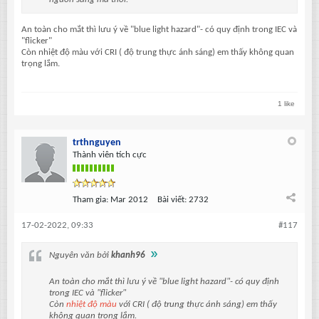
An toàn cho mắt thì lưu ý về "blue light hazard"- có quy định trong IEC và
"flicker"
Còn nhiệt độ màu với CRI ( độ trung thực ánh sáng) em thấy không quan
trọng lắm.
1 like
trthnguyen
Thành viên tích cực
Tham gia:
Mar 2012
Bài viết:
2732
17-02-2022, 09:33
#117
Nguyên văn bởi
khanh96
An toàn cho mắt thì lưu ý về "blue light hazard"- có quy định
trong IEC và "flicker"
Còn
nhiệt độ màu
với CRI ( độ trung thực ánh sáng) em thấy
không quan trọng lắm.