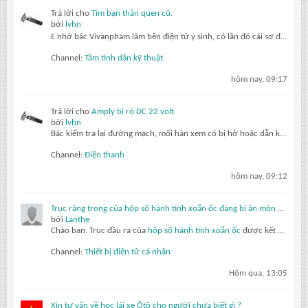
Trả lời cho
Tìm bạn thân quen cũ.
bởi
lvhn
E nhớ bác Vivanpham làm bên điện tử y sinh, có lần đó cái sơ đồ máy chụp x quang sao có mấy con thryristor làm gì mà ko ai trả lới đúng cả
Channel:
Tâm tình dân kỹ thuật
hôm nay, 09:17
Trả lời cho
Amply bị rò DC 22 volt
bởi
lvhn
Bác kiểm tra lại đường mạch, mối hàn xem có bị hở hoặc dẫn không tốt không?
Channel:
Điện thanh
hôm nay, 09:12
Trục răng trong của hộp số hành tinh xoắn ốc đang bị ăn mòn do ma sát dưới tác động của mô-men xoắn thay đổi.
bởi
Lanthe
Chào bạn.
Trục đầu ra của
hộp số hành tinh xoắn ốc
được kết nối với mặt bích của khách hàng thông qua một trục răng trong. Sau chưa đầy sáu tháng hoạt động, nó phát ra tiếng kêu lách cách và độ rơ lớn đáng báo động.
Channel:
Thiết bị điện tử cá nhân
Hôm qua, 13:05
Xin tư vấn về học lái xe Ôtô cho người chưa biết gì ?