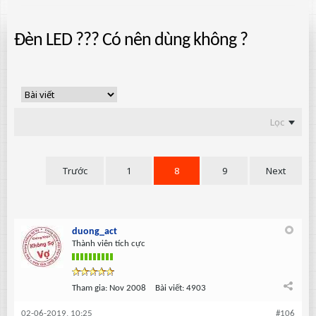
Đèn LED ??? Có nên dùng không ?
Lọc
Trước
1
8
9
Next
duong_act
Thành viên tích cực
Tham gia:
Nov 2008
Bài viết:
4903
02-06-2019, 10:25
#106