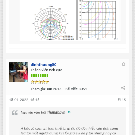
dinhthuong80
Thành viên tích cực
Tham gia:
Jun 2013
Bài viết:
3051
18-01-2022, 16:46
#115
Nguyên văn bởi
Thangbpvn
...
À bác có cách gì, loại thiết bị gì đo độ độ nhiễu của ánh sáng
led tới mắt người dùng k? Hồi giờ e k để ý tới nhưng nay có