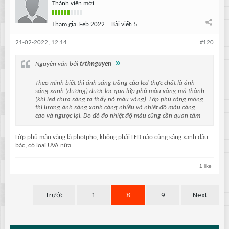
Thành viên mới
Tham gia:
Feb 2022
Bài viết:
5
21-02-2022, 12:14
#120
Nguyên văn bởi
trthnguyen
Theo mình biết thì ánh sáng trắng của led thực chất là ánh
sáng xanh (dương) được lọc qua lớp phủ màu vàng mà thành
(khi led chưa sáng ta thấy nó màu vàng). Lớp phủ càng mỏng
thì lượng ánh sáng xanh càng nhiều và nhiệt độ màu càng
cao và ngược lại. Do đó đo nhiệt độ màu cũng cần quan tâm
Lớp phủ màu vàng là photpho, không phải LED nào củng sáng xanh đâu
bác, có loại UVA nữa.
1 like
Trước
1
8
9
Next