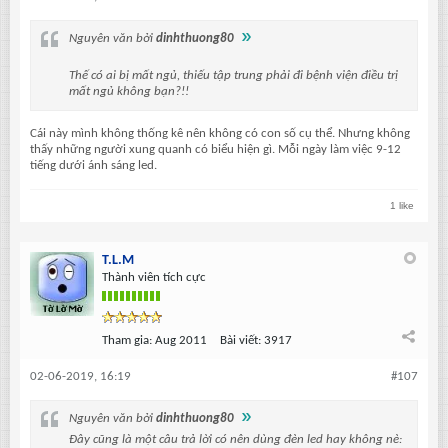
Nguyên văn bởi
dinhthuong80
Thế có ai bị mất ngủ, thiếu tập trung phải đi bệnh viện điều trị
mất ngủ không bạn?!!
Cái này mình không thống kê nên không có con số cụ thể. Nhưng không
thấy những người xung quanh có biểu hiện gì. Mỗi ngày làm việc 9-12
tiếng dưới ánh sáng led.
1 like
T.L.M
Thành viên tích cực
Tham gia:
Aug 2011
Bài viết:
3917
02-06-2019, 16:19
#107
Nguyên văn bởi
dinhthuong80
Đây cũng là một câu trả lời có nên dùng đèn led hay không nè: