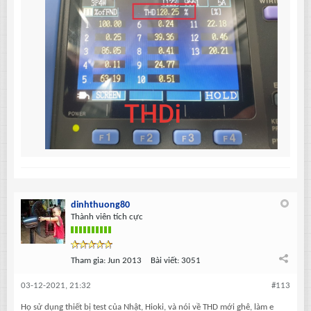
dinhthuong80
Thành viên tích cực
Tham gia:
Jun 2013
Bài viết:
3051
03-12-2021, 21:32
#113
Họ sử dụng thiết bị test của Nhật, Hioki, và nói về THD mới ghê, làm e