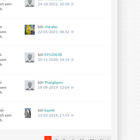
ượt xem
24-10-2022, 10:56
ch
se
bởi
chè elec
 xem
22-05-2021, 06:32
ch
i
bởi
09520038
 xem
20-11-2020, 14:19
ch
i
bởi
Thangbpvn
 xem
16-09-2019, 12:04
ch
hồi
bởi
bqviet
ượt xem
11-02-2019, 17:59
ch