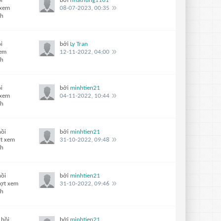
i
bởi
nhathung1101
 xem
08-07-2023, 00:35
ch
i
bởi
Ly Tran
xem
12-11-2022, 04:00
ch
i
bởi
minhtien21
 xem
04-11-2022, 10:44
ch
hồi
bởi
minhtien21
ợt xem
31-10-2022, 09:48
ch
hồi
bởi
minhtien21
ượt xem
31-10-2022, 09:46
ch
 hồi
bởi
minhtien21