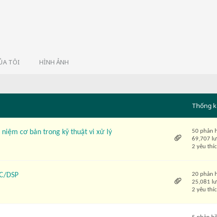
ỦA TÔI
HÌNH ẢNH
Thống k
50 phản 
niệm cơ bản trong kỹ thuật vi xử lý
69,707 l
2 yêu thí
20 phản 
SC/DSP
25,081 l
2 yêu thí