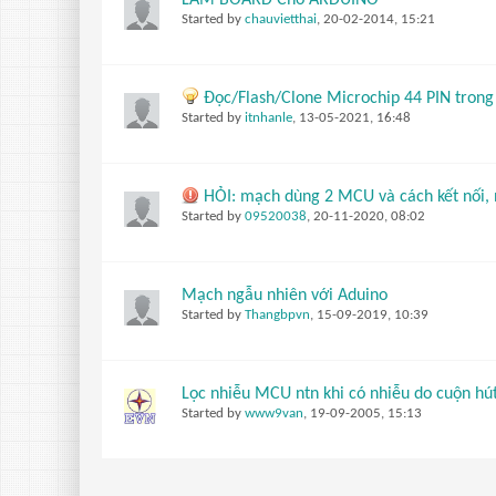
LÀM BOARD Cho ARDUINO
Started by
chauvietthai
,
20-02-2014, 15:21
Đọc/Flash/Clone Microchip 44 PIN trong
Started by
itnhanle
,
13-05-2021, 16:48
HỎI: mạch dùng 2 MCU và cách kết nối,
Started by
09520038
,
20-11-2020, 08:02
Mạch ngẫu nhiên với Aduino
Started by
Thangbpvn
,
15-09-2019, 10:39
Lọc nhiễu MCU ntn khi có nhiễu do cuộn hút 
Started by
www9van
,
19-09-2005, 15:13