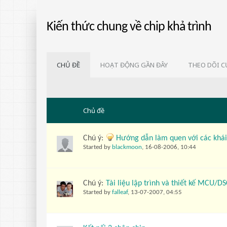
Kiến thức chung về chip khả trình
CHỦ ĐỀ
HOẠT ĐỘNG GẦN ĐÂY
THEO DÕI C
Chủ đề
Chú ý:
Hướng dẫn làm quen với các khái 
Started by
blackmoon
,
16-08-2006, 10:44
Chú ý:
Tài liệu lập trình và thiết kế MCU/D
Started by
falleaf
,
13-07-2007, 04:55