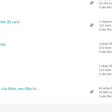
22,456 l
0 yêu thí
1 respon
 thẻ SD card
121 lượt
0 yêu thí
2 phản hồ
 nạp
253 lượt
0 yêu thí
5 phản hồ
212 lượt
0 yêu thí
65 phản 
của Rơle, van điện từ...
35,865 l
0 yêu thí