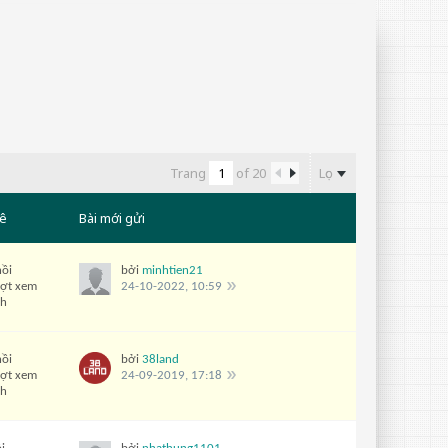
Lọc
Trang
of
20
ê
Bài mới gửi
hồi
bởi
minhtien21
ượt xem
24-10-2022, 10:59
ch
hồi
bởi
38land
ượt xem
24-09-2019, 17:18
ch