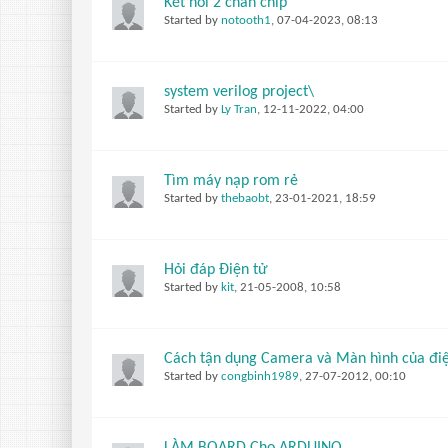
Kết nối 2 chân chip
Started by
notooth1
,
07-04-2023, 08:13
system verilog project\
Started by
Ly Tran
,
12-11-2022, 04:00
Tìm máy nạp rom rẻ
Started by
thebaobt
,
23-01-2021, 18:59
Hỏi đáp Điện tử
Started by
kit
,
21-05-2008, 10:58
Cách tận dụng Camera và Màn hình của điệ
Started by
congbinh1989
,
27-07-2012, 00:10