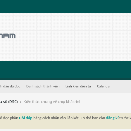
h dấu đã đọc
Danh sách thành viên
Linh kiện điện tử
Calendar
ệu số (DSC)
Kiến thức chung về chip khả trình
thể đọc phần
Hỏi đáp
bằng cách nhấn vào liên kết. Có thể bạn cần
đăng kí
trước k