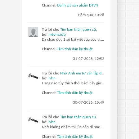
Channel:
Đánh giá sản phẩm DTVN
Hôm qua, 10:28
Trả lời cho
Tìm bạn thân quen cũ.
bởi
mèomướp
Dạ cháu đọc 1 số bài viết của bác vi... thì nhớ đc bác là 1 cụ già gần 80 tuổi, sức khỏe yếu. Đam mê và làm vc về kỹ thuật điện. Thích thơ ca. Có nhìu bài chia sẻ quý báu cho thế hệ sau. Tuy nhiên già rồi nên khái tính, bảo thủ, nhưng vẫn đáng kính ạ... còn lão nhathung... thì kiểu bố đời
Channel:
Tâm tình dân kỹ thuật
31-07-2026, 12:52
Trả lời cho
Nhờ Anh em tư vấn lắp đặt camera quan sát ở gia đình.
bởi
lvhn
Hãng nào tùy thích thôi bác! bây giờ các hãng đều hỗ trợ xem qua máy tính hay điện thoại đều được. Gắn Trước tiên mua về cắm nguồn set ip hết xong hãy lắp lên, cam poe chỉ cần 4 lõi là hoạt động bình thường nên 1 dây kéo cho 2 cam vẫn ok
Channel:
Tâm tình dân kỹ thuật
30-07-2026, 15:49
Trả lời cho
Tìm bạn thân quen cũ.
bởi
lvhn
Nhớ không nhầm thì lúc còn đi học có gặp chú 1 lần cf bãi xe Nguyễn Kim, giờ quán cf đó nghỉ bán rồi
Channel:
Tâm tình dân kỹ thuật