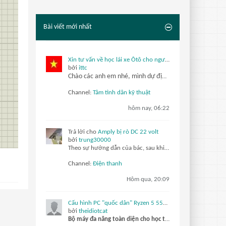
Bài viết mới nhất
Xin tư vấn về học lái xe Ôtô cho người chưa biết gì ?
bởi
ittc
Chào các anh em nhé, mình dự định sắp tới sẽ đi học lái xe Ôtô, thi lấy bằng lái. Cụ thể mình sẽ học và thi lấy giấy phép lái xe hạng B. Thật sự mình là người chưa có kiến thức hiểu biết gì về Ôtô cả ? tất nhiên mình sẽ phải
Channel:
Tâm tình dân kỹ thuật
hôm nay, 06:22
Trả lời cho
Amply bị rò DC 22 volt
bởi
trung30000
Theo sự hướng dẫn của bác, sau khi em kiểm tra tầng Vi sai sử dụng cặp c1815, tiếp đến là 1 con a1013, và cặp thúc sử dụng mje304g và mje305g, em đã tiến hành thay cặp Vi sai c1815 sau đó mở máy lên đo ngõ công suất DC 0,2V hai giây sau máy đo...
Channel:
Điện thanh
Hôm qua, 20:09
Cấu hình PC "quốc dân" Ryzen 5 5500 và RX 6500 XT
bởi
theidiotcat
Bộ máy đa năng toàn diện cho học tập và làm việc hàng ngày