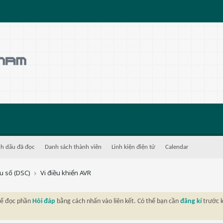
h dấu đã đọc
Danh sách thành viên
Linh kiện điện tử
Calendar
ệu số (DSC)
Vi điều khiển AVR
thể đọc phần
Hỏi đáp
bằng cách nhấn vào liên kết. Có thể bạn cần
đăng kí
trước k