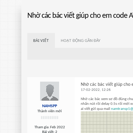
Nhờ các bác viết giúp cho em code 
BÀI VIẾT
HOẠT ĐỘNG GẦN ĐÂY
Nhờ các bác viết giúp c
17-02-2022, 12:26
Nhờ các bác xem sơ đồ đúng chưa
nhấn nút rồi delay 0.5s rối mới 
NAMSPP
ai viết gửi qua mail
namtransp1@
Thành viên mới
Tham gia:
Feb 2022
Bài viết:
2