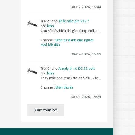
30-07-2026, 15:44
Trả lời cho
Thắc mắc pin 21v ?
bởi
lvhn
Con số đấy biểu thị gần đúng thôi, cái đồng hồ đó có đảm bảo chính xác hay không? pin có cục lên 4v4 vẫn bình thường. Cái gì cũng có sai số trong phạm vi không quá lớn thì không ảnh hưởng gì đâu, bàn ngay ngón ngắn ngón dài mà
Channel:
Điện tử dành cho người
mới bắt đầu
30-07-2026, 15:32
Trả lời cho
Amply bị rò DC 22 volt
bởi
lvhn
Thay mấy con transisto nhỏ đầu vào, thường vi sai lỗi hay bị. Khám tổng quát chân các linh kiện xem có bị rỉ sét nhiều không?
Channel:
Điện thanh
30-07-2026, 15:24
Xem toàn bộ