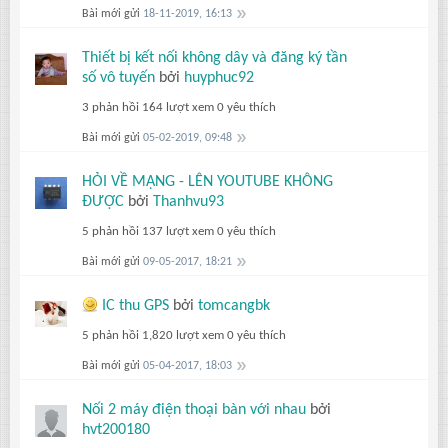
Bài mới gửi
18-11-2019, 16:13
Thiết bị kết nối không dây và đăng ký tần
số vô tuyến
bởi
huyphuc92
3 phản hồi
164 lượt xem
0 yêu thích
Bài mới gửi
05-02-2019, 09:48
HỎI VỀ MẠNG - LÊN YOUTUBE KHÔNG
ĐƯỢC
bởi
Thanhvu93
5 phản hồi
137 lượt xem
0 yêu thích
Bài mới gửi
09-05-2017, 18:21
IC thu GPS
bởi
tomcangbk
5 phản hồi
1,820 lượt xem
0 yêu thích
Bài mới gửi
05-04-2017, 18:03
Nối 2 máy điện thoại bàn với nhau
bởi
hvt200180