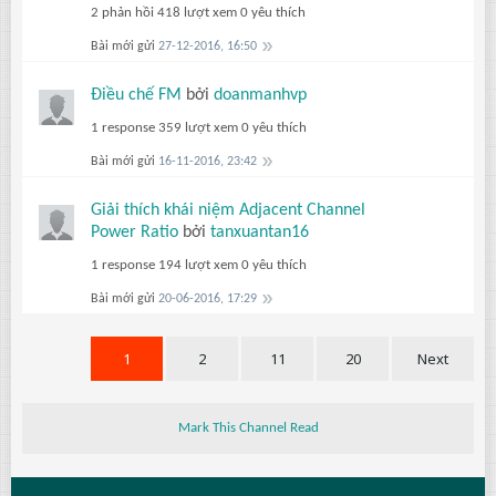
2 phản hồi
418 lượt xem
0 yêu thích
Bài mới gửi
27-12-2016, 16:50
Điều chế FM
bởi
doanmanhvp
1 response
359 lượt xem
0 yêu thích
Bài mới gửi
16-11-2016, 23:42
Giải thích khái niệm Adjacent Channel
Power Ratio
bởi
tanxuantan16
1 response
194 lượt xem
0 yêu thích
Bài mới gửi
20-06-2016, 17:29
1
2
11
20
Next
Mark This Channel Read