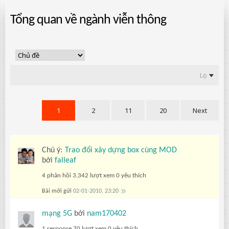
Tổng quan về ngành viễn thông
Lọc
1
2
11
20
Next
Chú ý:
Trao đổi xây dựng box cùng MOD
bởi
falleaf
4 phản hồi
3,342 lượt xem
0 yêu thích
Bài mới gửi
02-01-2010, 23:20
mạng 5G
bởi
nam170402
1 response
70 lượt xem
0 yêu thích