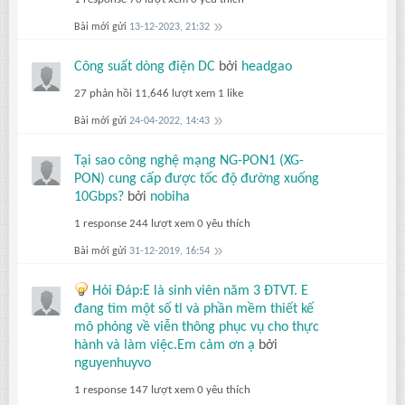
Bài mới gửi
13-12-2023, 21:32
Công suất dòng điện DC
bởi
headgao
27 phản hồi
11,646 lượt xem
1 like
Bài mới gửi
24-04-2022, 14:43
Tại sao công nghệ mạng NG-PON1 (XG-
PON) cung cấp được tốc độ đường xuống
10Gbps?
bởi
nobiha
1 response
244 lượt xem
0 yêu thích
Bài mới gửi
31-12-2019, 16:54
Hỏi Đáp:E là sinh viên năm 3 ĐTVT. E
đang tìm một số tl và phần mềm thiết kế
mô phỏng về viễn thông phục vụ cho thực
hành và làm việc.Em cảm ơn ạ
bởi
nguyenhuyvo
1 response
147 lượt xem
0 yêu thích