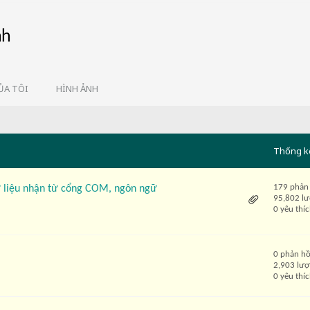
nh
ỦA TÔI
HÌNH ẢNH
Thống k
179 phản
dữ liệu nhận từ cổng COM, ngôn ngữ
95,802 l
0 yêu thí
0 phản hồ
2,903 lượ
0 yêu thí