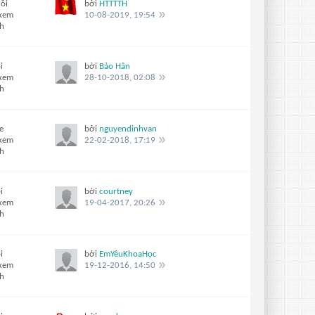
ồi
bởi
HTTTTH
 xem
10-08-2019, 19:54
ch
i
bởi
Bảo Hân
 xem
28-10-2018, 02:08
ch
e
bởi
nguyendinhvan
 xem
22-02-2018, 17:19
ch
i
bởi
courtney
 xem
19-04-2017, 20:26
ch
i
bởi
EmYêuKhoaHọc
 xem
19-12-2016, 14:50
ch