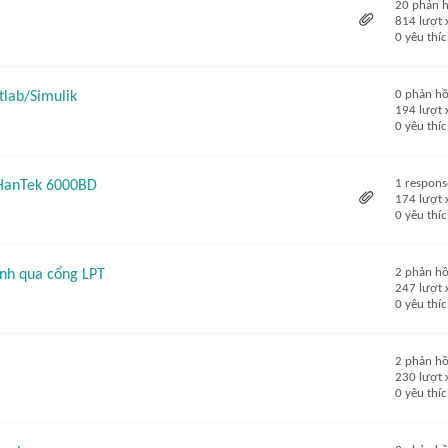
20 phản h
814 lượt
0 yêu thí
0 phản hồ
tlab/Simulik
194 lượt
0 yêu thí
1 respons
 HanTek 6000BD
174 lượt
0 yêu thí
2 phản hồ
tính qua cổng LPT
247 lượt
0 yêu thí
2 phản hồ
i
230 lượt
0 yêu thí