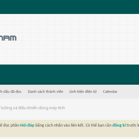
h dấu đã đọc
Danh sách thành viên
Linh kiện điện tử
Calendar
lường và điều khiển dùng máy tính
thể đọc phần
Hỏi đáp
bằng cách nhấn vào liên kết. Có thể bạn cần
đăng kí
trước k