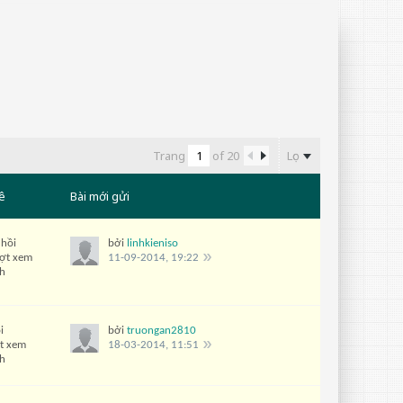
Lọc
Trang
of
20
ê
Bài mới gửi
 hồi
bởi
linhkieniso
ượt xem
11-09-2014, 19:22
ch
i
bởi
truongan2810
t xem
18-03-2014, 11:51
ch