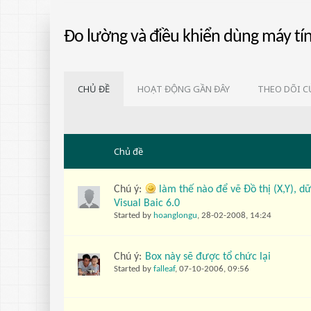
Đo lường và điều khiển dùng máy tí
CHỦ ĐỀ
HOẠT ĐỘNG GẦN ĐÂY
THEO DÕI C
Chủ đề
Chú ý:
làm thế nào để vẽ Đồ thị (X,Y), 
Visual Baic 6.0
Started by
hoanglongu
,
28-02-2008, 14:24
Chú ý:
Box này sẽ được tổ chức lại
Started by
falleaf
,
07-10-2006, 09:56