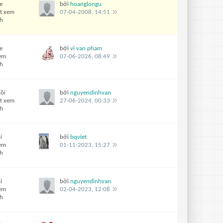
e
bởi
hoanglongu
t xem
07-04-2008, 14:51
ch
e
bởi
vi van pham
xem
07-06-2026, 08:49
ch
ồi
bởi
nguyendinhvan
t xem
27-06-2024, 00:33
ch
i
bởi
bqviet
xem
01-11-2023, 15:27
ch
i
bởi
nguyendinhvan
xem
02-04-2023, 12:08
ch