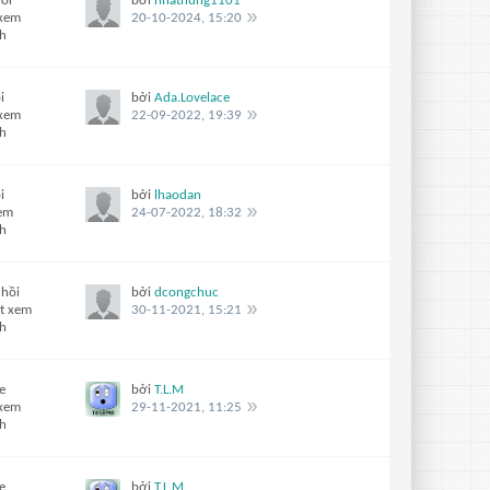
ồi
bởi
nhathung1101
 xem
20-10-2024, 15:20
ch
i
bởi
Ada.Lovelace
 xem
22-09-2022, 19:39
ch
i
bởi
lhaodan
xem
24-07-2022, 18:32
ch
 hồi
bởi
dcongchuc
t xem
30-11-2021, 15:21
ch
e
bởi
T.L.M
 xem
29-11-2021, 11:25
ch
e
bởi
T.L.M