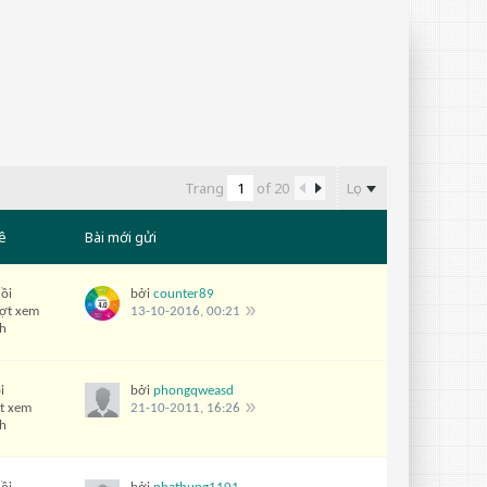
Lọc
Trang
of
20
ê
Bài mới gửi
ồi
bởi
counter89
ượt xem
13-10-2016, 00:21
ch
i
bởi
phongqweasd
t xem
21-10-2011, 16:26
ch