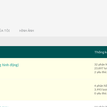
ỦA TÔI
HÌNH ẢNH
Thống k
32 phản h
g hình động)
23,697 l
2 yêu thí
4 phản hồ
3,993 lượ
0 yêu thí