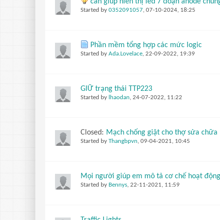
cần giúp hiển thị led 7 đoạn anode chu
Started by
0352091057
,
07-10-2024, 18:25
Phần mềm tổng hợp các mức logic
Started by
Ada.Lovelace
,
22-09-2022, 19:39
GIỮ trạng thái TTP223
Started by
lhaodan
,
24-07-2022, 11:22
Closed:
Mạch chống giật cho thợ sửa chữa
Started by
Thangbpvn
,
09-04-2021, 10:45
Mọi người giúp em mô tả cơ chế hoạt động
Started by
Bennys
,
22-11-2021, 11:59