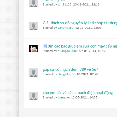
Traffic Lights
Started by
tdh21123
,
23-11-2021, 22:12
Giải thích sơ đồ nguyên lý Led chớp tắt dùng
Started by
vanphu151
,
12-11-2021, 22:03
Xin các bác giúp em sửa con máy cấp n
Started by
quangdai2007
,
07-01-2014, 10:17
gặp sự cố mạch đếm 789 về 567
Started by
Dang745
,
03-10-2021, 09:20
cho em hỏi về cách mạch điện hoạt động
Started by
tivungve
,
12-06-2021, 14:36