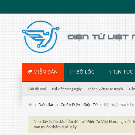
DIỄN ĐÀN
BỜ LỐC
TIN TỨC
Chủ đề mới
Bài viết trong ngày
Thành viên trực tuyến
Đán
Diễn đàn
Cơ Sở Điện - Điện Tử
Kỹ thuật mạch Log
Nếu đây là lần đầu tiên đến với Điện Tử Việt Nam, bạn có 
bạn muốn thăm dưới đây.