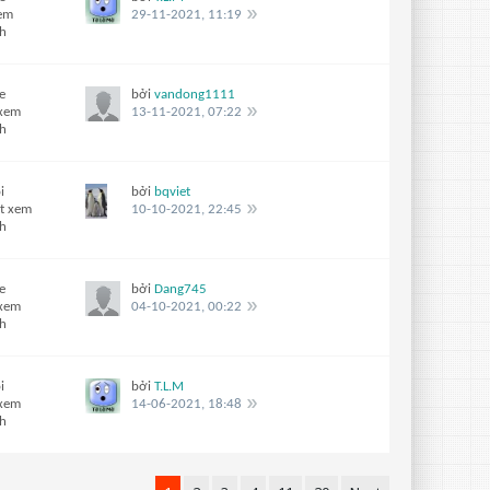
xem
29-11-2021, 11:19
ch
e
bởi
vandong1111
 xem
13-11-2021, 07:22
ch
i
bởi
bqviet
t xem
10-10-2021, 22:45
ch
e
bởi
Dang745
 xem
04-10-2021, 00:22
ch
i
bởi
T.L.M
 xem
14-06-2021, 18:48
ch