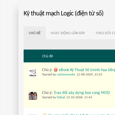
Kỹ thuật mạch Logic (điện tử số)
CHỦ ĐỀ
HOẠT ĐỘNG GẦN ĐÂY
THEO DÕI C
Chủ đề
Chú ý:
eBook Kỹ Thuật Số (minh họa bằn
Started by
rainbowsmile
,
12-08-2009, 23:25
Chú ý:
Trao đổi xây dựng box cùng MOD
Started by
falleaf
,
13-10-2006, 15:42