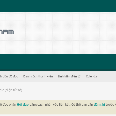
h dấu đã đọc
Danh sách thành viên
Linh kiện điện tử
Calendar
ic (điện tử số)
thể đọc phần
Hỏi đáp
bằng cách nhấn vào liên kết. Có thể bạn cần
đăng kí
trước k