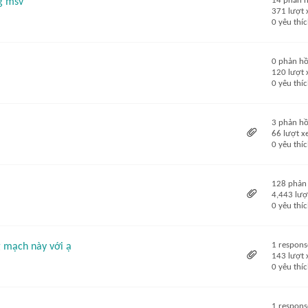
14 phản h
ng msv
371 lượt
0 yêu thí
0 phản hồ
120 lượt
0 yêu thí
3 phản hồ
66 lượt 
0 yêu thí
128 phản
4,443 lượ
0 yêu thí
1 respons
 mạch này với ạ
143 lượt
0 yêu thí
1 respons