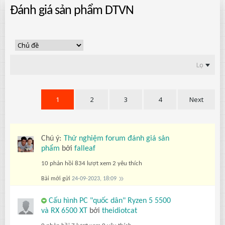
Đánh giá sản phẩm DTVN
Lọc
1
2
3
4
Next
Chú ý:
Thử nghiệm forum đánh giá sản
phẩm
bởi
falleaf
10 phản hồi
834 lượt xem
2 yêu thích
Bài mới gửi
24-09-2023, 18:09
Cấu hình PC "quốc dân" Ryzen 5 5500
và RX 6500 XT
bởi
theidiotcat