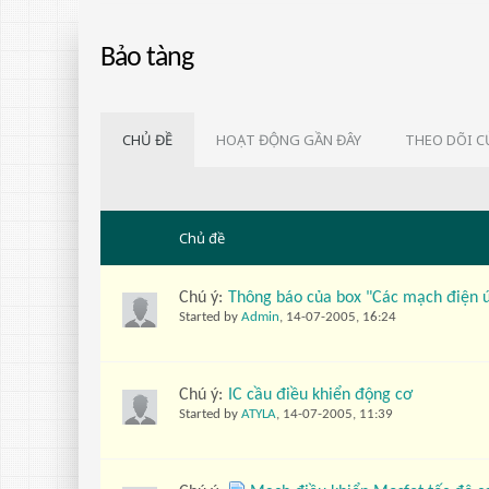
Bảo tàng
CHỦ ĐỀ
HOẠT ĐỘNG GẦN ĐÂY
THEO DÕI C
Chủ đề
Chú ý:
Thông báo của box "Các mạch điện 
Started by
Admin
,
14-07-2005, 16:24
Chú ý:
IC cầu điều khiển động cơ
Started by
ATYLA
,
14-07-2005, 11:39