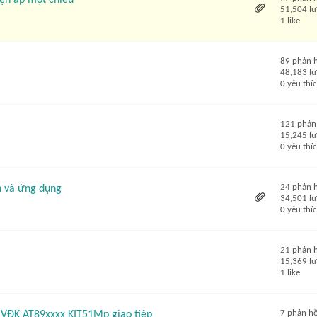
iện áp một chiều
51,504 l
1 like
89 phản 
48,183 l
0 yêu thí
121 phản
15,245 l
0 yêu thí
24 phản 
n và ứng dụng
34,501 l
0 yêu thí
21 phản 
15,369 l
1 like
7 phản hồ
o VĐK AT89xxxx KIT51Mp giao tiêp