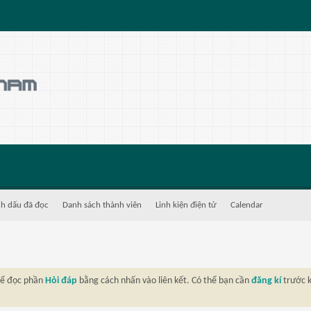
h dấu đã đọc
Danh sách thành viên
Linh kiện điện tử
Calendar
thể đọc phần
Hỏi đáp
bằng cách nhấn vào liên kết. Có thể bạn cần
đăng kí
trước k