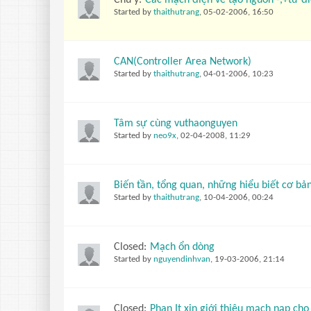
Chú ý:
Các mạch điện về tạo nguồn -,+từ đ
Started by
thaithutrang
,
05-02-2006, 16:50
CAN(Controller Area Network)
Started by
thaithutrang
,
04-01-2006, 10:23
Tâm sự cùng vuthaonguyen
Started by
neo9x
,
02-04-2008, 11:29
Biến tần, tổng quan, những hiểu biết cơ bả
Started by
thaithutrang
,
10-04-2006, 00:24
Closed:
Mạch ổn dòng
Started by
nguyendinhvan
,
19-03-2006, 21:14
Closed:
Phan It xin giới thiệu mạch nạp ch