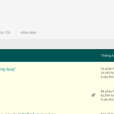
ỦA TÔI
HÌNH ẢNH
Thống k
24 phản 
ứng dụng"
24,493 l
0 yêu thí
68 phản 
62,894 l
0 yêu thí