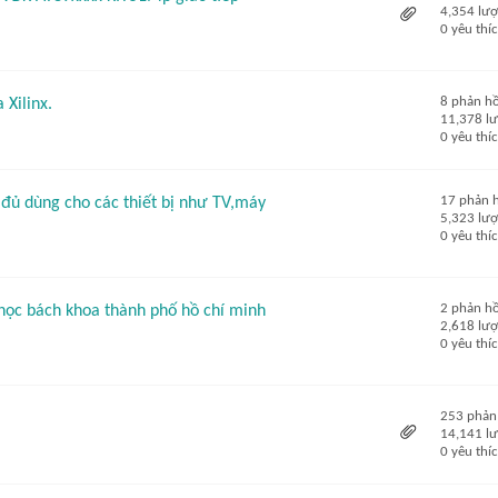
4,354 lư
0 yêu thí
8 phản hồ
 Xilinx.
11,378 l
0 yêu thí
17 phản 
đủ dùng cho các thiết bị như TV,máy
5,323 lư
0 yêu thí
2 phản hồ
 học bách khoa thành phố hồ chí minh
2,618 lư
0 yêu thí
253 phản
14,141 l
0 yêu thí