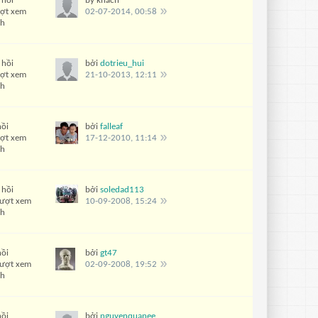
 hồi
by khách
ượt xem
02-07-2014, 00:58
ch
 hồi
bởi
dotrieu_hui
ượt xem
21-10-2013, 12:11
ch
hồi
bởi
falleaf
ượt xem
17-12-2010, 11:14
ch
 hồi
bởi
soledad113
lượt xem
10-09-2008, 15:24
ch
hồi
bởi
gt47
lượt xem
02-09-2008, 19:52
ch
hồi
bởi
nguyenquanee