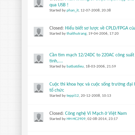
qua USB !
Started by
phan_it
,
12-07-2008, 20:38
Closed:
Hiểu biết sơ lược về CPLD/FPGA của
Started by
thaithutrang
,
19-04-2006, 17:20
Cần tìm mạch 12/24DC to 220AC công suất 
tính,....
Started by
batbatdieu
,
18-03-2006, 21:59
Cuộc thi khoa học và cuộc sống trường đại
tổ chức
Started by
teppi12
,
20-12-2008, 10:13
Closed:
Công nghệ Vi Mạch ở Việt Nam
Started by
HH-HC2909
,
02-08-2014, 23:17