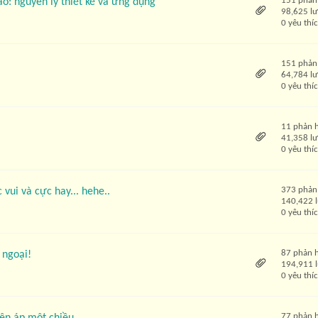
151 phản
o: nguyên lý thiết kế và ứng dụng
98,625 l
0 yêu thí
151 phản
64,784 l
0 yêu thí
11 phản 
41,358 l
0 yêu thí
373 phản
 vui và cực hay... hehe..
140,422 
0 yêu thí
87 phản 
 ngoại!
194,911 
0 yêu thí
77 phản 