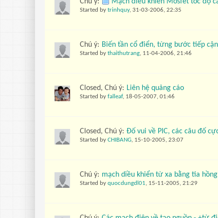
Chú ý:
Mạch điều khiển Mosfet tốc độ ca
Started by
trinhquy
,
31-03-2006, 22:35
Chú ý:
Biến tần cổ điển, từng bước tiếp cận
Started by
thaithutrang
,
11-04-2006, 21:46
Closed, Chú ý:
Liên hệ quảng cáo
Started by
falleaf
,
18-05-2007, 01:46
Closed, Chú ý:
Đố vui về PIC, các câu đố cực
Started by
CHIBANG
,
15-10-2005, 23:07
Chú ý:
mạch diều khiển từ xa bằng tia hồng
Started by
quocdungdl01
,
15-11-2005, 21:29