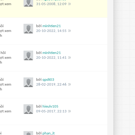
ượt xem
31-05-2008, 12:09
hồi
bởi
minhtien21
ượt xem
20-10-2022, 14:55
ch
 hồi
bởi
minhtien21
ượt xem
20-10-2022, 11:41
ch
hồi
bởi
qpdt03
ượt xem
28-02-2019, 22:46
ch
hồi
bởi
hieulv105
ượt xem
09-05-2017, 22:13
i
bởi
phan_it