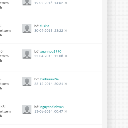
ợt xem
19-02-2016, 14:02
ch
i
bởi
fusint
ượt xem
30-09-2015, 23:22
ch
hồi
bởi
xuanhoa1990
ợt xem
22-04-2015, 12:08
ch
i
bởi
binhuuuo96
ợt xem
22-12-2014, 20:21
ch
 hồi
bởi
nguyendinhvan
ượt xem
13-08-2014, 00:47
ch