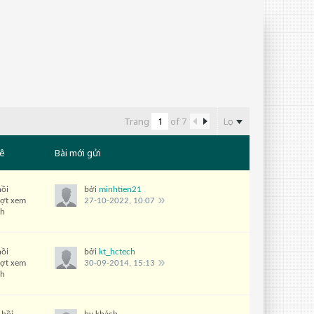
Lọc
Trang
of
7
ê
Bài mới gửi
hồi
bởi
minhtien21
ượt xem
27-10-2022, 10:07
ch
hồi
bởi
kt_hctech
ượt xem
30-09-2014, 15:13
ch